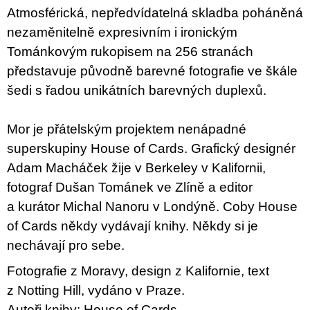
u
Atmosférická, nepředvídatelná skladba poháněná
j
nezaměnitelně expresivním i ironickým
e
m
Tománkovým rukopisem na 256 stranách
e
představuje původně barevné fotografie ve škále
šedi s řadou unikátních barevných duplexů.
BRUTAL
PRAGUE
165
Mor je přátelským projektem nenápadné
Kč
superskupiny House of Cards. Grafický designér
Adam Macháček žije v Berkeley v Kalifornii,
fotograf Dušan Tománek ve Zlíně a editor
a kurátor Michal Nanoru v Londýně. Coby House
of Cards někdy vydávají knihy. Někdy si je
nechávají pro sebe.
Fotografie z Moravy, design z Kalifornie, text
z Notting Hill, vydáno v Praze.
Autoři knihy: House of Cards