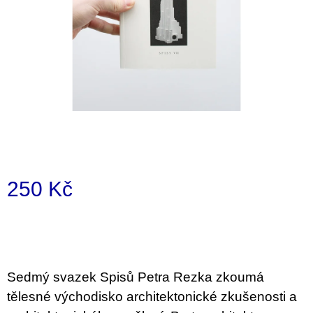
a
j
í
t
?
HLEDAT
250 Kč
Měrná
D
cena:
o
p
o
Sedmý svazek Spisů Petra Rezka zkoumá
r
u
tělesné východisko architektonické zkušenosti a
č