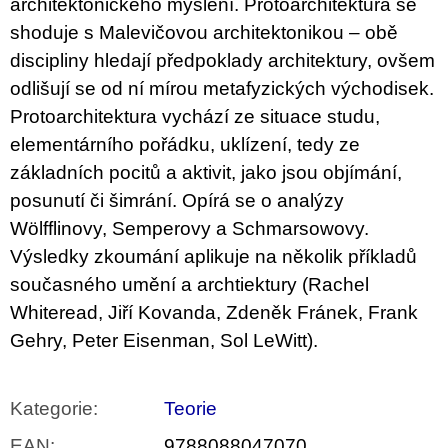
architektonického myšlení. Protoarchitektura se
u
j
shoduje s Malevičovou architektonikou – obě
e
discipliny hledají předpoklady architektury, ovšem
m
e
odlišují se od ní mírou metafyzických východisek.
Protoarchitektura vychází ze situace studu,
BRUTAL
elementárního pořádku, uklízení, tedy ze
PRAGUE
základních pocitů a aktivit, jako jsou objímání,
165
Kč
posunutí či šimrání. Opírá se o analýzy
Wölfflinovy, Semperovy a Schmarsowovy.
Výsledky zkoumání aplikuje na několik příkladů
současného umění a archtiektury (Rachel
Whiteread, Jiří Kovanda, Zdeněk Fránek, Frank
Gehry, Peter Eisenman, Sol LeWitt).
Kategorie
:
Teorie
EAN
:
9788088047070