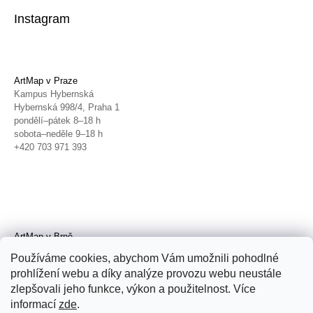
Instagram
ArtMap v Praze
Kampus Hybernská
Hybernská 998/4, Praha 1
pondělí–pátek 8–18 h
sobota–neděle 9–18 h
+420 703 971 393
ArtMap v Brně
Galerie TIC
Používáme cookies, abychom Vám umožnili pohodlné
Radnická 4, Brno
prohlížení webu a díky analýze provozu webu neustále
úterý–pátek 11–19 h
zlepšovali jeho funkce, výkon a použitelnost. Více
sobota 14–19 h
+420 702 152 298
informací
zde
.