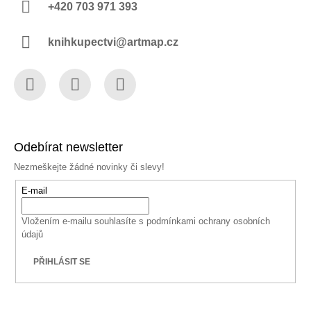
+420 703 971 393
knihkupectvi@artmap.cz
Facebook
Instagram
YouTube
Odebírat newsletter
Nezmeškejte žádné novinky či slevy!
E-mail
Vložením e-mailu souhlasíte s
podmínkami ochrany osobních
údajů
PŘIHLÁSIT SE