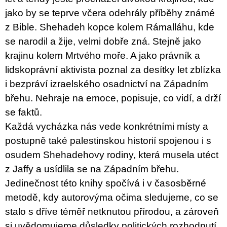
jako by se teprve včera odehrály příběhy známé
z Bible. Shehadeh kopce kolem Rámalláhu, kde
se narodil a žije, velmi dobře zná. Stejně jako
krajinu kolem Mrtvého moře. A jako právník a
lidskoprávní aktivista poznal za desítky let zblízka
i bezpráví izraelského osadnictví na Západním
břehu. Nehraje na emoce, popisuje, co vidí, a drží
se faktů.
Každá vycházka nás vede konkrétními místy a
postupně také palestinskou historií spojenou i s
osudem Shehadehovy rodiny, která musela utéct
z Jaffy a usídlila se na Západním břehu.
Jedinečnost této knihy spočívá i v časosběrné
metodě, kdy autorovýma očima sledujeme, co se
stalo s dříve téměř netknutou přírodou, a zároveň
si uvědomujeme důsledky politických rozhodnutí