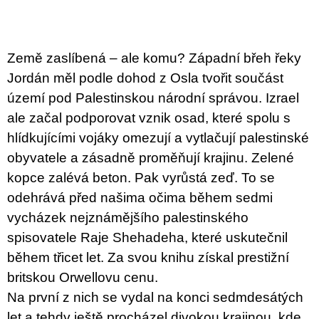
u
j
e
m
Země zaslíbená – ale komu? Západní břeh řeky
e
Jordán měl podle dohod z Osla tvořit součást
BRUTAL
území pod Palestinskou národní správou. Izrael
PRAGUE
ale začal podporovat vznik osad, které spolu s
165
Kč
hlídkujícími vojáky omezují a vytlačují palestinské
obyvatele a zásadně proměňují krajinu. Zelené
kopce zalévá beton. Pak vyrůstá zeď. To se
odehrává před našima očima během sedmi
vycházek nejznámějšího palestinského
spisovatele Raje Shehadeha, které uskutečnil
během třicet let. Za svou knihu získal prestižní
britskou Orwellovu cenu.
Na první z nich se vydal na konci sedmdesátých
let a tehdy ještě procházel divokou krajinou, kde