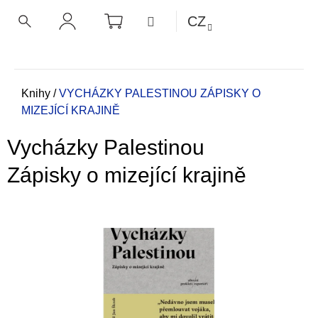
K
Přejít
NÁKUPNÍ
MENU
CZ
KOŠÍK
o
na
ZPĚT
ZPĚT
HLEDAT
PŘIHLÁŠENÍ
obsah
š
í
C
k
o
Domů
Knihy
/
VYCHÁZKY PALESTINOU
ZÁPISKY O
MIZEJÍCÍ KRAJINĚ
p
o
Vycházky Palestinou
t
ř
Zápisky o mizející krajině
e
b
u
j
e
t
e
n