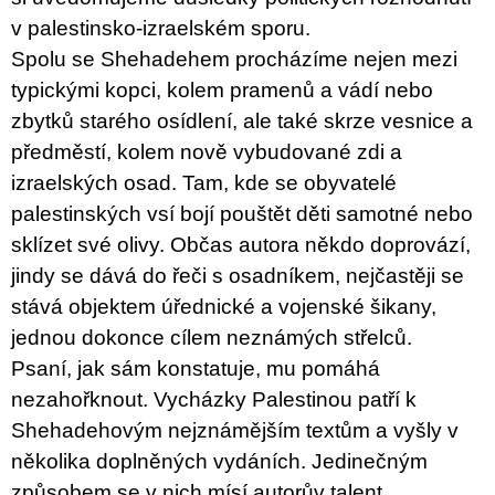
v palestinsko-izraelském sporu.
Spolu se Shehadehem procházíme nejen mezi
typickými kopci, kolem pramenů a vádí nebo
zbytků starého osídlení, ale také skrze vesnice a
předměstí, kolem nově vybudované zdi a
izraelských osad. Tam, kde se obyvatelé
palestinských vsí bojí pouštět děti samotné nebo
sklízet své olivy. Občas autora někdo doprovází,
jindy se dává do řeči s osadníkem, nejčastěji se
stává objektem úřednické a vojenské šikany,
jednou dokonce cílem neznámých střelců.
Psaní, jak sám konstatuje, mu pomáhá
nezahořknout. Vycházky Palestinou patří k
Shehadehovým nejznámějším textům a vyšly v
několika doplněných vydáních. Jedinečným
způsobem se v nich mísí autorův talent