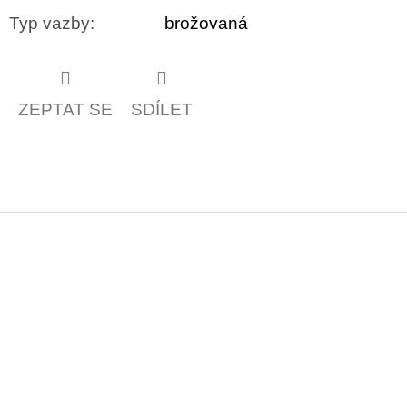
Typ vazby
:
brožovaná
ZEPTAT SE
SDÍLET
Z
á
p
a
t
í