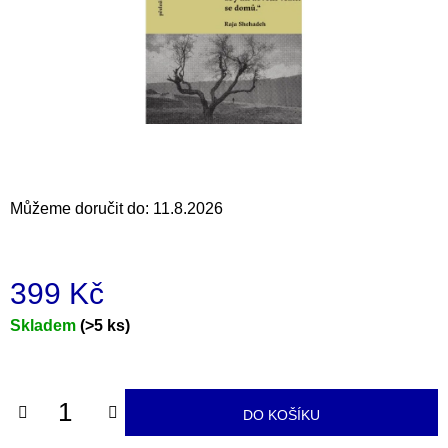
a
j
í
t
?
Můžeme doručit do:
11.8.2026
HLEDAT
399 Kč
D
Měrná
Skladem
(>5 ks)
o
cena:
p
o
r
DO KOŠÍKU
u
č