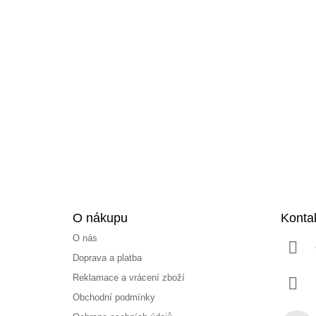
Z
á
p
a
t
í
O nákupu
Konta
O nás
Doprava a platba
Reklamace a vrácení zboží
Obchodní podmínky