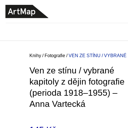
K
Přejít
o
na
ZPĚT
ZPĚT
DO
DO
obsah
š
OBCHODU
OBCHODU
í
k
Domů
Knihy
/
Fotografie
/
VEN ZE STÍNU / VYBRANÉ
Ven ze stínu / vybrané
kapitoly z dějin fotografie
(perioda 1918–1955) –
Anna Vartecká
JMÉNO
380 Kč