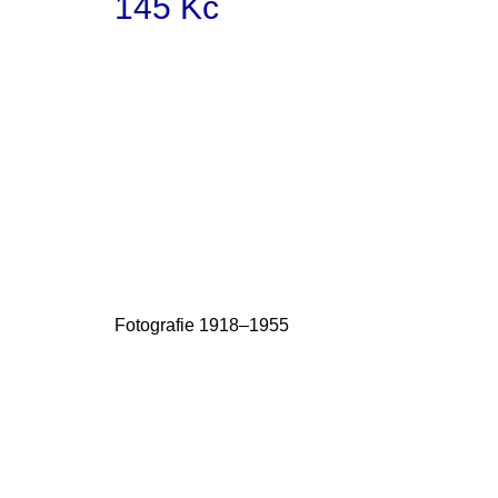
145 Kč
Měrná
cena:
Fotografie 1918–1955