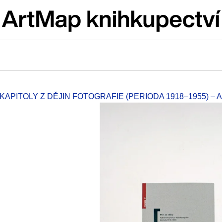
Co potřebujete najít?
HLEDAT
 KAPITOLY Z DĚJIN FOTOGRAFIE (PERIODA 1918–1955) –
Doporučujeme
ARTMAT KRABIČKA
VÝVAR
ARTMAT KRABIČKA
NEJEN ROMSK