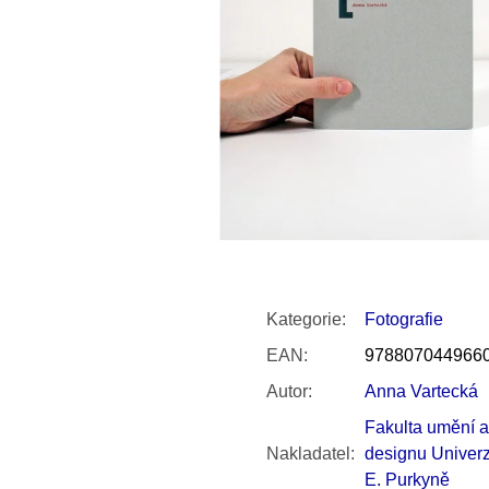
SNESITELNĚJŠ
200 Kč
300 Kč
Původně:
350 K
Kategorie
:
Fotografie
EAN
:
978807044966
Autor
:
Anna Vartecká
Fakulta umění a
Nakladatel
:
designu Univerzi
E. Purkyně