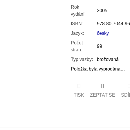
Rok
2005
vydání
:
ISBN
:
978-80-7044-96
Jazyk
:
česky
Počet
99
stran
:
Typ vazby
:
brožovaná
Položka byla vyprodána…
TISK
ZEPTAT SE
SDÍ