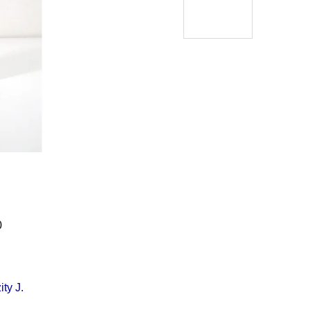
Í KLIMA
č
0
ty J.