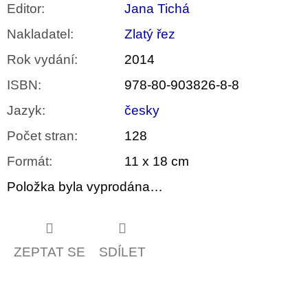
Editor
:
Jana Tichá
Nakladatel
:
Zlatý řez
Rok vydání
:
2014
ISBN
:
978-80-903826-8-8
Jazyk
:
česky
Počet stran
:
128
Formát
:
11 x 18 cm
Položka byla vyprodána…
ZEPTAT SE
SDÍLET