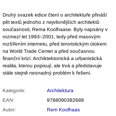
u
j
e
Druhý svazek edice čtení o architektuře přináší
m
e
pět textů jednoho z nejvlivnějších architektů
současnosti, Rema Koolhaase. Byly napsány v
VÝVAR
rozmezí let 1993–2001, tedy před masovým
NEJEN
ROMSKÉ
rozšířením internetu, před teroristickým útokem
RECEPTY
na World Trade Center a před současnou
PRO
SNESITELNĚJŠÍ
finanční krizí. Archiktektonická a urbanistická
KLIMA
realita, kterou popisují, ale trvá a představuje
300
Kč
stále stejně nesnadný problém k řešení.
Původně:
350
Kč
Kategorie
:
Architektura
EAN
:
9788090382688
Autor
:
Rem Koolhaas