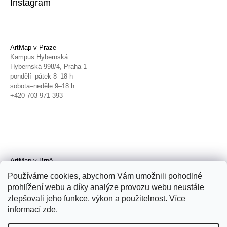
Instagram
ArtMap v Praze
Kampus Hybernská
Hybernská 998/4, Praha 1
pondělí–pátek 8–18 h
sobota–neděle 9–18 h
+420 703 971 393
ArtMap v Brně
Galerie TIC
Používáme cookies, abychom Vám umožnili pohodlné
Radnická 4, Brno
prohlížení webu a díky analýze provozu webu neustále
úterý–pátek 11–19 h
zlepšovali jeho funkce, výkon a použitelnost. Více
sobota 14–19 h
+420 702 152 298
informací
zde
.