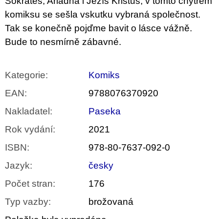
Sokrates, Ariadna i Ježíš Kristus, v tomto chytrém
komiksu se sešla vskutku vybraná společnost.
Tak se konečně pojďme bavit o lásce vážně.
Bude to nesmírně zábavné.
Kategorie
:
Komiks
EAN
:
9788076370920
Nakladatel
:
Paseka
Rok vydání
:
2021
ISBN
:
978-80-7637-092-0
Jazyk
:
česky
Počet stran
:
176
Typ vazby
:
brožovaná