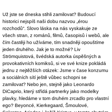
u
j
e
Už jste se dneska stihli zamilovat? Budoucí
m
e
historici nejspíš naši dobu nazvou „érou
rozchodů“. Slovo láska na nás vyskakuje ze
BRUTAL
všech stran, z románů, filmů, časopisů i webů, ale
PRAGUE
čím častěji ho užíváme, tím snadněji opouštíme
165
Kč
jeden druhého. Jak je to možné? Liv
Strömquistová, švédská autorka úspěšných a
provokativních komiksů, si ve své knize pokládá
jednu z nejtěžších otázek: Jsme v čase konzumu
a sociálních sítí ještě vůbec schopni se
zamilovat? Nebo jen, stejně jako Leonardo
DiCaprio, který střídá partnerky jako modelky
plavky, hledáme v tom druhém zrcadlo pro vlastní
ego? Beyoncé, Kierkegaard, Šmoulové,