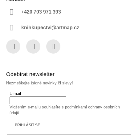
+420 703 971 393
knihkupectvi@artmap.cz
Facebook
Instagram
YouTube
Odebírat newsletter
Nezmeškejte žádné novinky či slevy!
E-mail
Vložením e-mailu souhlasíte s
podmínkami ochrany osobních
údajů
PŘIHLÁSIT SE