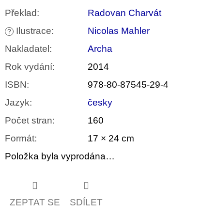
Překlad
:
Radovan Charvát
Ilustrace
:
Nicolas Mahler
?
Nakladatel
:
Archa
Rok vydání
:
2014
ISBN
:
978-80-87545-29-4
Jazyk
:
česky
Počet stran
:
160
Formát
:
17 × 24 cm
Položka byla vyprodána…
ZEPTAT SE
SDÍLET