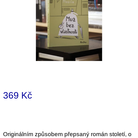
a
j
í
t
?
HLEDAT
369 Kč
D
Měrná
o
p
cena:
o
r
u
Originálním způsobem přepsaný román století, o
č