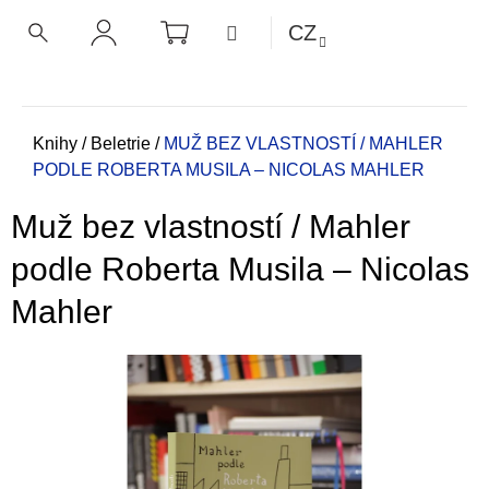
K
Přejít
NÁKUPNÍ
MENU
CZ
KOŠÍK
o
na
ZPĚT
ZPĚT
HLEDAT
PŘIHLÁŠENÍ
obsah
š
í
C
k
o
Domů
Knihy
/
Beletrie
/
MUŽ BEZ VLASTNOSTÍ / MAHLER
PODLE ROBERTA MUSILA – NICOLAS MAHLER
p
o
Muž bez vlastností / Mahler
t
ř
podle Roberta Musila – Nicolas
e
Mahler
b
u
j
e
t
e
n