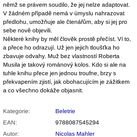
u
němž se právem soudilo, že jej nelze adaptovat.
j
V žádném případě nemá v úmyslu nahrazovat
e
m
předlohu, umožňuje ale čtenářům, aby si jej pro
e
sebe nově objevili.
Některé knihy by měl člověk prostě přečíst. Ví to,
VÝVAR
NEJEN
a přece ho odrazují. Už jen jejich tloušťka ho
ROMSKÉ
RECEPTY
zbavuje odvahy. Muž bez vlastností Roberta
PRO
Musila je takový románový kolos. Kdo si ale na
SNESITELNĚJŠÍ
KLIMA
tuhle knihu přece jen jednou troufne, brzy s
300
překvapením zjistí, jak obohacujícím je zážitkem
Kč
Původně:
a co všechno dokáže objasnit.
350
Kč
Kategorie
:
Beletrie
EAN
:
9788087545294
Autor
:
Nicolas Mahler