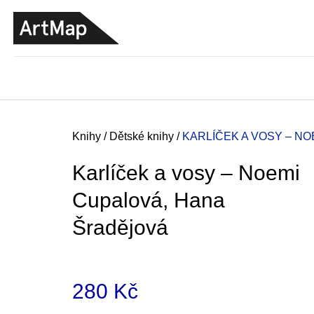
K
Přejít
o
na
ZPĚT
ZPĚT
DO
DO
obsah
š
OBCHODU
OBCHODU
í
k
Domů
Knihy
/
Dětské knihy
/
KARLÍČEK A VOSY – N
Karlíček a vosy – Noemi
Cupalová, Hana
Šradějová
280 Kč
JMÉNO
380 Kč
Měrná