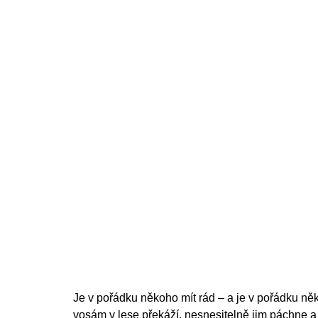
cena:
Je v pořádku někoho mít rád – a je v pořádku něk
vosám v lese překáží, nesnesitelně jim páchne 