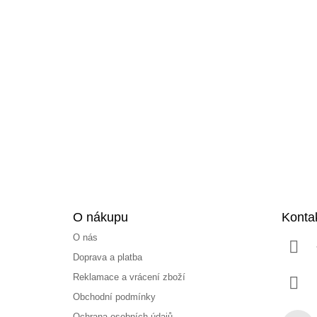
Z
á
p
a
t
í
O nákupu
Konta
O nás
Doprava a platba
Reklamace a vrácení zboží
Obchodní podmínky
Ochrana osobních údajů