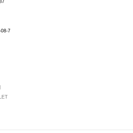
87
-08-7
LET