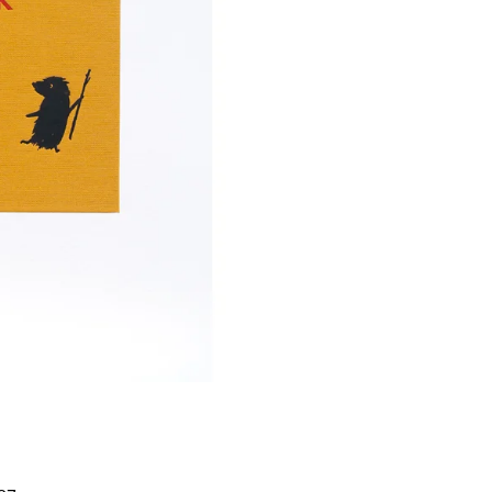
Í KLIMA
č