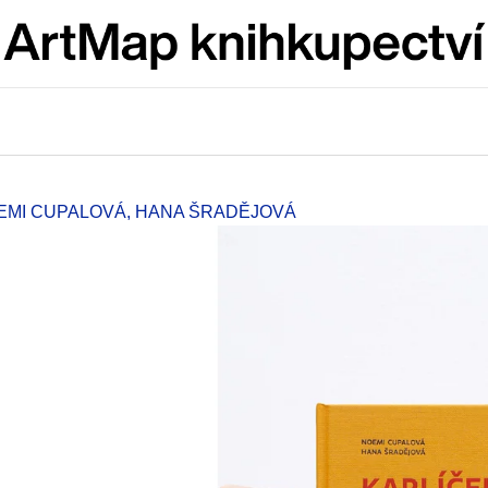
Co potřebujete najít?
HLEDAT
OEMI CUPALOVÁ, HANA ŠRADĚJOVÁ
Doporučujeme
ARTMAT KRABIČKA
VÝVAR
ARTMAT KRABIČKA
NEJEN ROMSK