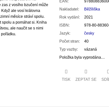
EAN
:
97880883600
se zas z vosího bzučení může
Nakladatel
:
Běžíliška
. Když ale vosí královna
zimní měsíce stráví spolu.
Rok vydání
:
2021
t spolu a pomáhat si. Kniha
ISBN
:
978-80-88360
štvou, ale naučit se s nimi
Jazyk
:
česky
v pořádku.
Počet stran
:
40
Typ vazby
:
vázaná
Položka byla vyprodána…
TISK
ZEPTAT SE
SDÍ