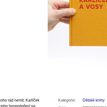
SNESITELNĚJŠ
200 Kč
300 Kč
Původně:
350 K
oho rád nemít. Karlíček
Kategorie
:
Dětské knihy
a jeho hospodaření na