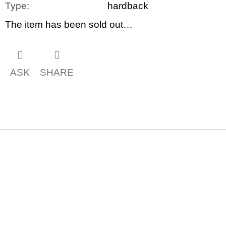
Type
:
hardback
The item has been sold out…
ASK
SHARE
F
o
o
t
e
r