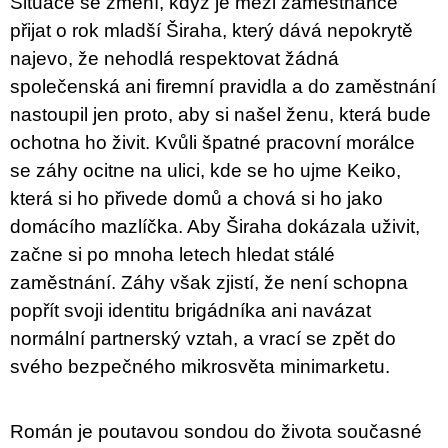
Situace se změní, když je mezi zaměstnance
přijat o rok mladší Širaha, který dává nepokrytě
najevo, že nehodlá respektovat žádná
společenská ani firemní pravidla a do zaměstnání
nastoupil jen proto, aby si našel ženu, která bude
ochotna ho živit. Kvůli špatné pracovní morálce
se záhy ocitne na ulici, kde se ho ujme Keiko,
která si ho přivede domů a chová si ho jako
domácího mazlíčka. Aby Širaha dokázala uživit,
začne si po mnoha letech hledat stálé
zaměstnání. Záhy však zjistí, že není schopna
popřít svoji identitu brigádníka ani navázat
normální partnerský vztah, a vrací se zpět do
svého bezpečného mikrosvěta minimarketu.
Román je poutavou sondou do života současné