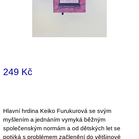
i
n
g
f
o
r
?
249 Kč
Measure
price:
SEARCH
Hlavní hrdina Keiko Furukurová se svým
W
myšlením a jednáním vymyká běžným
e
společenským normám a od dětských let se
r
e
potýká s problémem začlenění do většinové