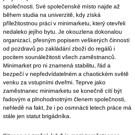
c
společnosti. Své společenské místo najde až
o
m
během studia na univerzitě, kdy získá
m
příležitostnou práci v minimarketu, který otevřeli
e
n
nedaleko jejího bytu. Je okouzlena dokonalou
d
organizací, přesným popisem veškerých činností
od pozdravů po zakládání zboží do regálů i
PŘIŠEL
ČAS
pocitem sounáležitosti všech zaměstnanců.
NA
DRUHOU
Minimarket pro ni znamená stabilitu, řád a
:
bezpečí v nepředvídatelném a chaotickém světě
SMĚNU
VÝBĚR
venku za vstupními dveřmi. Teprve jako
Z
TEXTŮ
zaměstnanec minimarketu se konečně cítí být
2022 –
řadovým a plnohodnotným členem společnosti,
2025
nehledě na fakt, že i po osmnácti letech práce má
350
Kč
stále jen statut brigádníka.