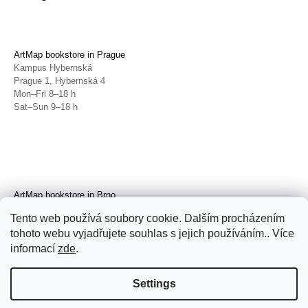
ArtMap bookstore in Prague
Kampus Hybernská
Prague 1, Hybernská 4
Mon–Fri 8–18 h
Sat–Sun 9–18 h
ArtMap bookstore in Brno
Galerie TIC
Tento web používá soubory cookie. Dalším procházením
Brno, Radnická 4
tohoto webu vyjadřujete souhlas s jejich používáním.. Více
Tue–Fri 11–19 h
Sat 14–19 h
informací
zde
.
Settings