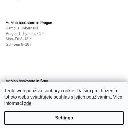
ArtMap bookstore in Prague
Kampus Hybernská
Prague 1, Hybernská 4
Mon–Fri 8–18 h
Sat–Sun 9–18 h
ArtMap bookstore in Brno
Galerie TIC
Tento web používá soubory cookie. Dalším procházením
Brno, Radnická 4
tohoto webu vyjadřujete souhlas s jejich používáním.. Více
Tue–Fri 11–19 h
Sat 14–19 h
informací
zde
.
Settings