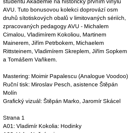
c
studentů Akademie na historicky prvním vinylu
o
AVU. Tuto bonusovou kolekci doprovází osm
m
druhů sítotiskových obalů v limitovaných sériích,
m
e
zpracovaných pedagogy AVU - Michalem
n
Cimalou, Vladimírem Kokoliou, Martinem
d
Mainerem, Jiřím Petrbokem, Michaelem
BRUTAL
Rittsteinem, Vladimírem Skreplem, Jiřím Sopkem
PRAGUE
a Tomášem Vaňkem.
165
Kč
Mastering: Moimir Papalescu (Analogue Voodoo)
Ruční tisk: Miroslav Pesch, asistence Štěpán
Molín
Grafický vizuál: Štěpán Marko, Jaromír Skácel
Strana 1
A01: Vladimír Kokolia: Hodinky