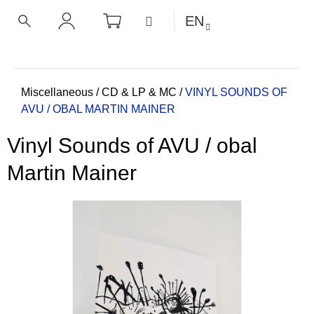
C
Skip
SHOPPING
MENU
EN
CART
a
to
BACK
BACK
SEARCH
LOGIN
content
r
t
W
h
Home
Miscellaneous
/
CD & LP & MC
/
VINYL SOUNDS OF
AVU / OBAL MARTIN MAINER
a
t
Vinyl Sounds of AVU / obal
a
r
Martin Mainer
e
y
o
u
l
o
o
k