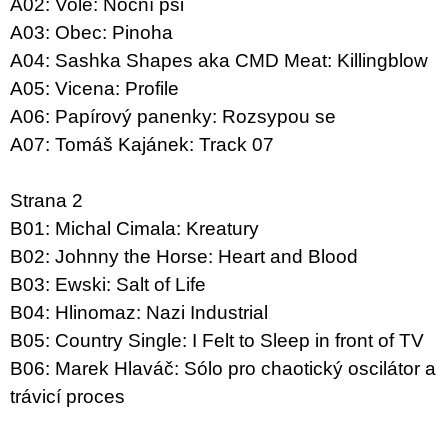
A02: Vole: Noční psi
A03: Obec: Pinoha
A04: Sashka Shapes aka CMD Meat: Killingblow
A05: Vicena: Profile
A06: Papírový panenky: Rozsypou se
A07: Tomáš Kajánek: Track 07
Strana 2
B01: Michal Cimala: Kreatury
B02: Johnny the Horse: Heart and Blood
B03: Ewski: Salt of Life
B04: Hlinomaz: Nazi Industrial
B05: Country Single: I Felt to Sleep in front of TV
B06: Marek Hlaváč: Sólo pro chaotický oscilátor a
trávicí proces