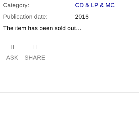
Category
:
CD & LP & MC
Publication date
:
2016
The item has been sold out…
ASK
SHARE
F
o
o
t