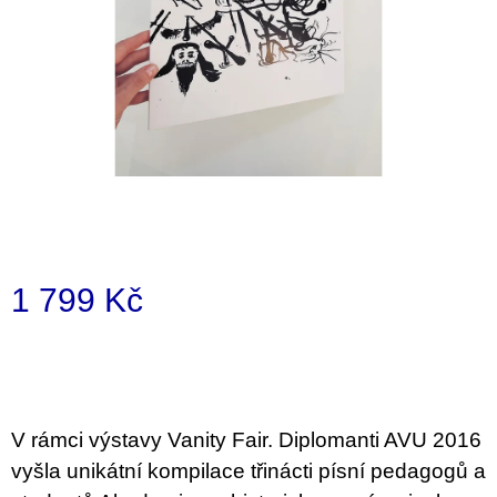
i
n
g
f
o
r
?
1 799 Kč
SEARCH
Measure
price:
W
e
V rámci výstavy Vanity Fair. Diplomanti AVU 2016
r
vyšla unikátní kompilace třinácti písní pedagogů a
e