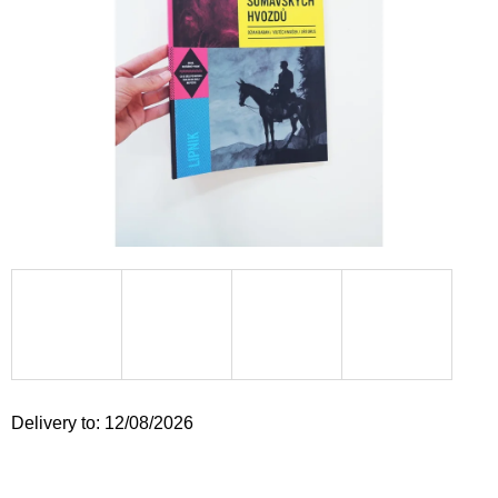
i
n
g
f
o
r
?
SEARCH
W
Delivery to:
12/08/2026
e
r
e