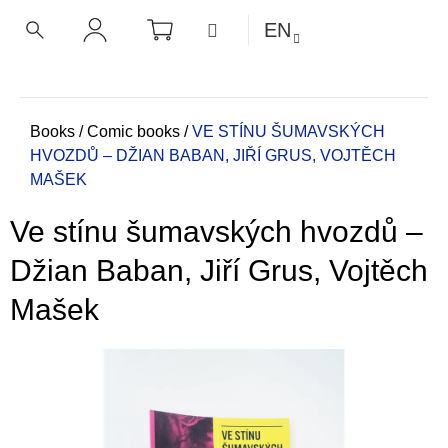
C
Skip
SHOPPING
MENU
EN
CART
a
to
BACK
BACK
SEARCH
LOGIN
content
r
t
W
h
Home
Books
/
Comic books
/
VE STÍNU ŠUMAVSKÝCH
HVOZDŮ – DŽIAN BABAN, JIŘÍ GRUS, VOJTĚCH
a
MAŠEK
t
a
Ve stínu šumavských hvozdů –
r
e
Džian Baban, Jiří Grus, Vojtěch
y
Mašek
o
u
l
o
o
k