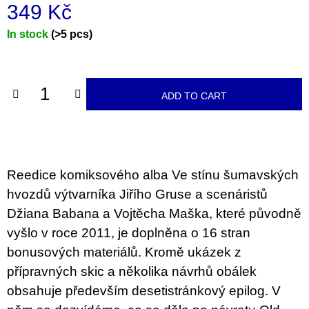
c
349 Kč
o
m
Measure
In stock
(>5 pcs)
m
price:
e
n
d
ADD TO CART
JMÉNO
380
Kč
Reedice komiksového alba Ve stínu šumavských
hvozdů výtvarníka Jiřího Gruse a scenáristů
Džiana Babana a Vojtěcha Maška, které původně
vyšlo v roce 2011, je doplněna o 16 stran
bonusových materiálů. Kromě ukázek z
přípravných skic a několika návrhů obálek
obsahuje především desetistránkový epilog. V