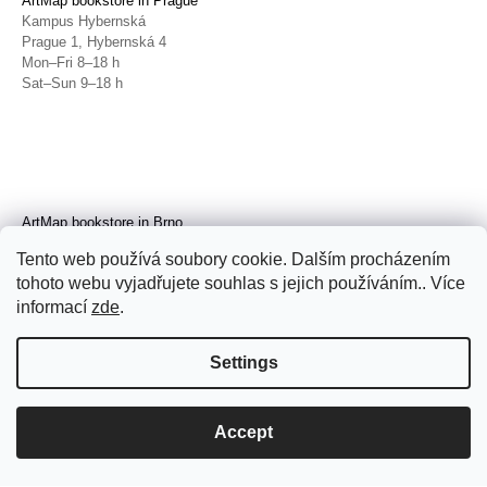
ArtMap bookstore in Prague
Kampus Hybernská
Prague 1, Hybernská 4
Mon–Fri 8–18 h
Sat–Sun 9–18 h
ArtMap bookstore in Brno
Galerie TIC
Tento web používá soubory cookie. Dalším procházením
Brno, Radnická 4
tohoto webu vyjadřujete souhlas s jejich používáním.. Více
Tue–Fri 11–19 h
Sat 14–19 h
informací
zde
.
Settings
Accept
© 2026 ArtMap. All rights reserved.
Edit
cookie settings