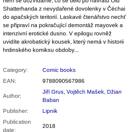
něm se dozvídáme, co se dělo po návratu Old
Shatterhanda z nevydařené dovolenky v Čéchai
do apačských teritorií. Laskavé čtenářstvo nechť
se připraví na pokračující demontáž mayovek a
intenzivní erotické dusno. V epilogu rovněž
uvidíte akrobatický kousek, který nemá v historii
hrdinského komiksu obdoby...
Category
:
Comic books
EAN
:
9788090567986
Jiří Grus
,
Vojtěch Mašek
,
Džian
Author
:
Baban
Publisher
:
Lipnik
Publication
2018
date
: