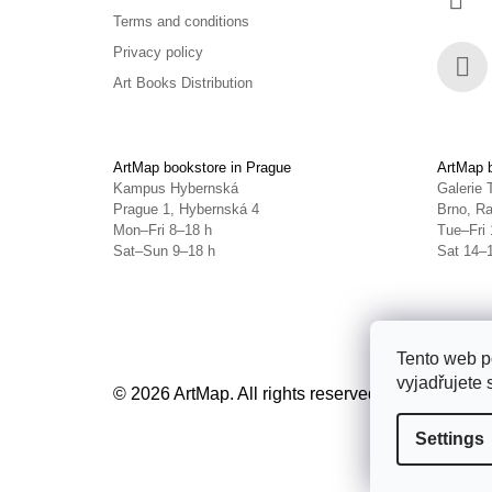
Terms and conditions
Privacy policy
Art Books Distribution
Face
ArtMap bookstore in Prague
ArtMap b
Kampus Hybernská
Galerie 
Prague 1, Hybernská 4
Brno, Ra
Mon–Fri 8–18 h
Tue–Fri 
Sat–Sun 9–18 h
Sat 14–
Tento web p
vyjadřujete 
© 2026 ArtMap. All rights reserved.
Edit cookie s
Settings