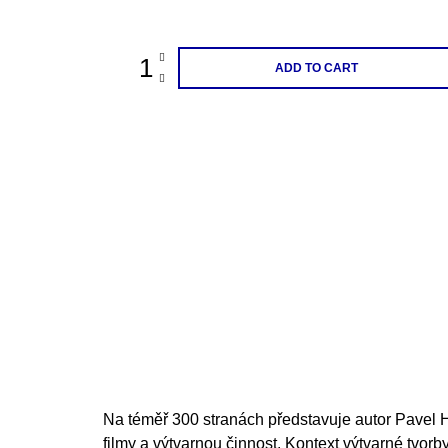
price:
ADD TO CART
Na téměř 300 stranách představuje autor Pavel
filmy a výtvarnou činnost. Kontext výtvarné tvorby 