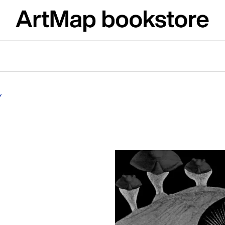
What are you looking for?
SEARCH
Y
We recommend
ARTMAT KRABIČKA
VÝVAR
ARTMAT BOX
NEJEN ROMSK