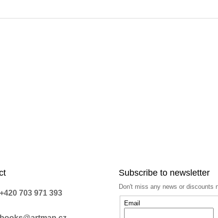
ct
Subscribe to newsletter
Don't miss any news or discounts 
+420 703 971 393
Email
books@artmap.cz