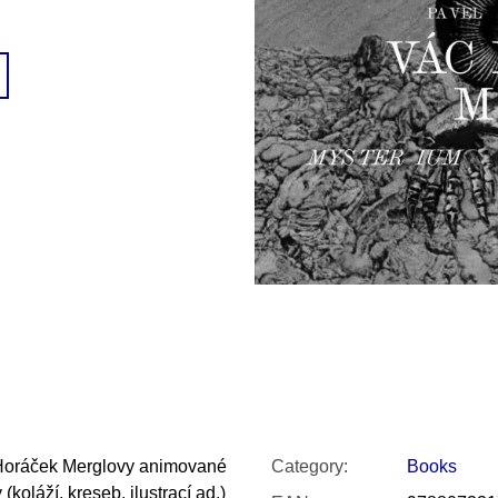
SNESITELNĚJŠ
200 Kč
300 Kč
Was:
350 Kč
 Horáček Merglovy animované
Category
:
Books
(koláží, kreseb, ilustrací ad.)