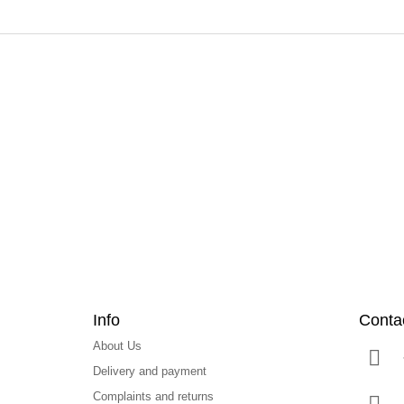
F
o
o
t
e
r
Info
Conta
About Us
Delivery and payment
Complaints and returns