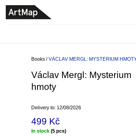
C
Skip
a
to
BACK
BACK
SHOPPING
SHOPPING
content
r
t
Home
Books
/
VÁCLAV MERGL: MYSTERIUM HMOT
Václav Mergl: Mysterium
hmoty
Delivery to:
12/08/2026
499 Kč
JMÉNO
Measure
In stock
(5 pcs)
380 Kč