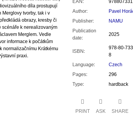
EAN
:
978807331
iovizuálního díla prostupují
Author
:
Pavel Horá
 Merglovy tvorby, tak i v
ředkládá obrazy, kresby či
Publisher
:
NAMU
vé scénáře k nerealizovaným
Publication
Václavem Merglem. Vedle
2025
date
:
ovor informace k počátkům
978-80-733
, k normalizačnímu Krátkému
ISBN
:
8
ýstavní praxi.
Language
:
Czech
Pages
:
296
Type
:
hardback
PRINT
ASK
SHARE