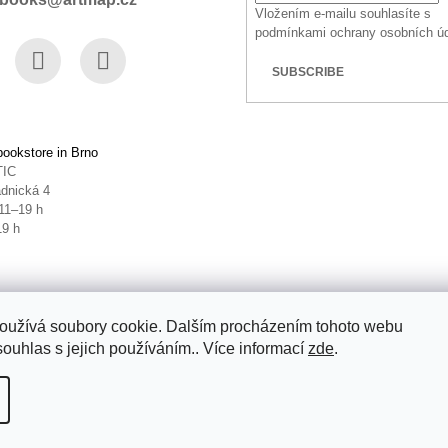
Vložením e-mailu souhlasíte s
podmínkami ochrany osobních ú
SUBSCRIBE
book
Instagram
YouTube
ookstore in Brno
TIC
dnická 4
11–19 h
19 h
oužívá soubory cookie. Dalším procházením tohoto webu
souhlas s jejich používáním.. Více informací
zde
.
ettings