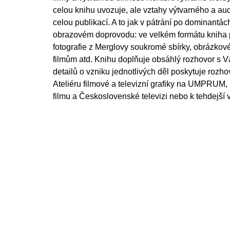
celou knihu uvozuje, ale vztahy výtvarného a aud
celou publikací. A to jak v pátrání po dominantách
obrazovém doprovodu: ve velkém formátu kniha p
fotografie z Merglovy soukromé sbírky, obrázko
filmům atd. Knihu doplňuje obsáhlý rozhovor s 
detailů o vzniku jednotlivých děl poskytuje rozh
Ateliéru filmové a televizní grafiky na UMPRUM
filmu a Československé televizi nebo k tehdejší v