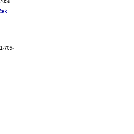
7058
ček
1-705-