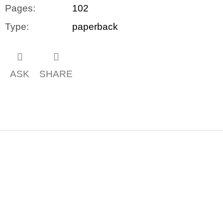
Pages
:
102
Type
:
paperback
ASK
SHARE
F
o
o
t
e
r