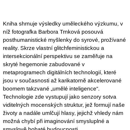
c
o
m
m
e
Kniha shrnuje výsledky uměleckého výzkumu, v
n
níž fotografka Barbora Trnková posouvá
d
posthumanistické myšlenky do syrové, prožívané
BRUTAL
reality. Skrze vlastní glitchfeministickou a
PRAGUE
intersekcionální perspektivu se zaměřuje na
165
skryté hegemonie zabudované v
Kč
metaprogramech digitálních technologií, které
jsou v současnosti až karikatorně akcelerované
boomem takzvané „umělé inteligence“.
Technologie zde vystupují jako senzory sotva
viditelných mocenských struktur, jež formují naše
životy a nadále umlčují hlasy, jejichž vhledy nám
možná chybí při imaginování smysluplné a
smyslově bohaté budoucnosti.