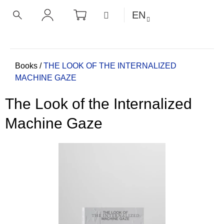
C
Skip
SHOPPING
MENU
EN
CART
a
to
BACK
BACK
SEARCH
LOGIN
content
r
t
W
h
Home
Books
/
THE LOOK OF THE INTERNALIZED
MACHINE GAZE
a
t
The Look of the Internalized
a
r
Machine Gaze
e
y
o
u
l
o
o
k