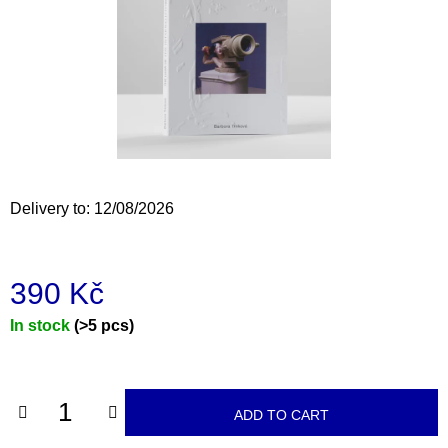
i
n
g
f
o
r
?
Delivery to:
12/08/2026
390 Kč
SEARCH
Measure
In stock
(>5 pcs)
price:
W
e
r
ADD TO CART
e