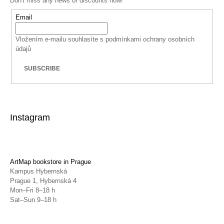
Don't miss any news or discounts now!
Email
Vložením e-mailu souhlasíte s
podmínkami ochrany osobních
údajů
SUBSCRIBE
Instagram
ArtMap bookstore in Prague
Kampus Hybernská
Prague 1, Hybernská 4
Mon–Fri 8–18 h
Sat–Sun 9–18 h