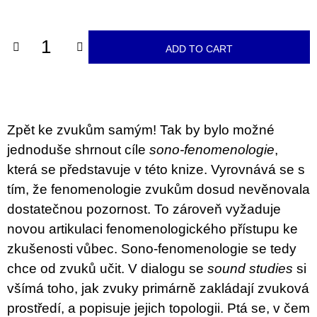
c
price:
o
m
m
ADD TO CART
e
n
d
VÝVAR
NEJEN
Zpět ke zvukům samým! Tak by bylo možné
ROMSKÉ
jednoduše shrnout cíle
sono-fenomenologie
,
RECEPTY
PRO
která se představuje v této knize. Vyrovnává se s
SNESITELNĚJŠÍ
KLIMA
tím, že fenomenologie zvukům dosud nevěnovala
300
dostatečnou pozornost. To zároveň vyžaduje
Kč
novou artikulaci fenomenologického přístupu ke
Was:
350
zkušenosti vůbec. Sono-fenomenologie se tedy
Kč
chce od zvuků učit. V dialogu se
sound studies
si
všímá toho, jak zvuky primárně zakládají zvuková
prostředí, a popisuje jejich topologii. Ptá se, v čem