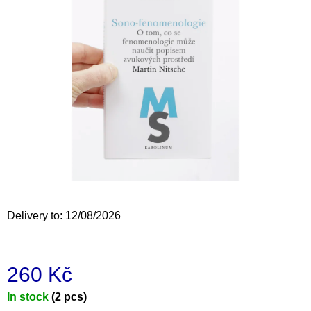
i
n
g
f
o
r
?
SEARCH
Delivery to:
12/08/2026
W
260 Kč
e
r
Measure
In stock
(2 pcs)
e