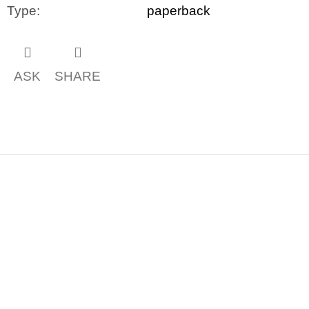
Type
:
paperback
ASK
SHARE
F
o
o
t
e
r