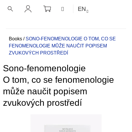
C
Skip
SHOPPING
MENU
EN
CART
a
to
BACK
BACK
SEARCH
LOGIN
content
r
t
W
h
Home
Books
/
SONO-FENOMENOLOGIE
O TOM, CO SE
FENOMENOLOGIE MŮŽE NAUČIT POPISEM
a
ZVUKOVÝCH PROSTŘEDÍ
t
a
Sono-fenomenologie
r
e
O tom, co se fenomenologie
y
může naučit popisem
o
u
zvukových prostředí
l
o
o
k