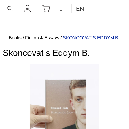
C
Skip
SHOPPING
MENU
EN
CART
a
to
BACK
BACK
SEARCH
LOGIN
content
r
t
W
h
Home
Books
/
Fiction & Essays
/
SKONCOVAT S EDDYM B.
a
Skoncovat s Eddym B.
t
a
r
e
y
o
u
l
o
o
k