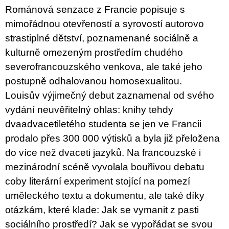
c
Románová senzace z Francie popisuje s
o
m
mimořádnou otevřeností a syrovostí autorovo
m
strastiplné dětství, poznamenané sociálně a
e
n
kulturně omezeným prostředím chudého
d
severofrancouzského venkova, ale také jeho
postupně odhalovanou homosexualitou.
JMÉNO
Louisův výjimečný debut zaznamenal od svého
380
Kč
vydání neuvěřitelný ohlas: knihy tehdy
dvaadvacetiletého studenta se jen ve Francii
prodalo přes 300 000 výtisků a byla již přeložena
do více než dvaceti jazyků. Na francouzské i
mezinárodní scéně vyvolala bouřlivou debatu
coby literární experiment stojící na pomezí
uměleckého textu a dokumentu, ale také díky
otázkám, které klade: Jak se vymanit z pasti
sociálního prostředí? Jak se vypořádat se svou