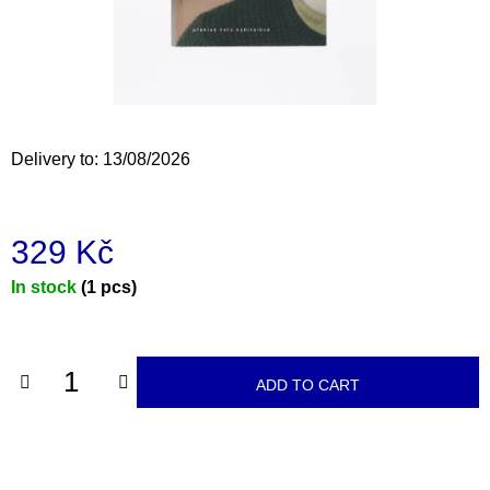
i
n
g
f
o
Delivery to:
13/08/2026
r
?
329 Kč
Measure
In stock
(1 pcs)
price:
SEARCH
ADD TO CART
W
e
r
e