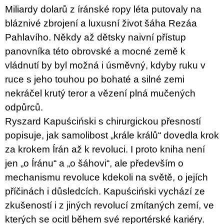
c
Miliardy dolarů z íránské ropy léta putovaly na
o
m
bláznivé zbrojení a luxusní život šáha Rezáa
m
Pahlavího. Někdy až dětsky naivní přístup
e
n
panovníka této obrovské a mocné země k
d
vládnutí by byl možná i úsměvný, kdyby ruku v
ruce s jeho touhou po bohaté a silné zemi
ARTMAT
KRABIČKA
nekráčel krutý teror a vězení plná mučených
ARTMAT
odpůrců.
BOX
200
Ryszard Kapuściński s chirurgickou přesností
Kč
popisuje, jak samolibost „krále králů“ dovedla krok
za krokem Írán až k revoluci. I proto kniha není
jen „o Íránu“ a „o šáhovi“, ale především o
mechanismu revoluce kdekoli na světě, o jejích
příčinách i důsledcích. Kapuściński vychází ze
zkušeností i z jiných revolucí zmítaných zemí, ve
kterých se ocitl během své reportérské kariéry.