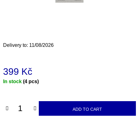
i
n
g
f
o
Delivery to:
11/08/2026
r
?
399 Kč
Measure
In stock
(4 pcs)
price:
SEARCH
ADD TO CART
W
e
r
e