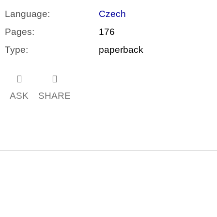
Language
:
Czech
Pages
:
176
Type
:
paperback
ASK
SHARE
F
o
o
t