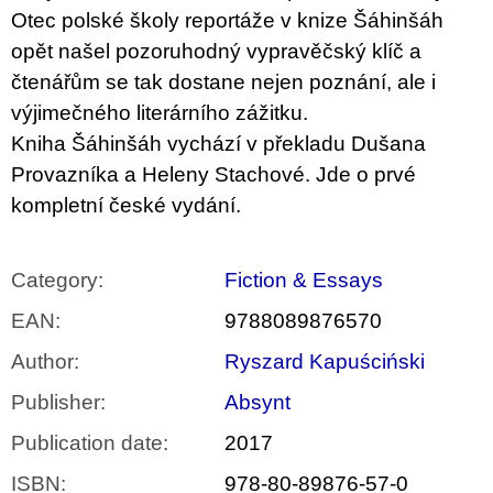
Otec polské školy reportáže v knize Šáhinšáh
opět našel pozoruhodný vypravěčský klíč a
čtenářům se tak dostane nejen poznání, ale i
výjimečného literárního zážitku.
Kniha Šáhinšáh vychází v překladu Dušana
Provazníka a Heleny Stachové. Jde o prvé
kompletní české vydání.
Category
:
Fiction & Essays
EAN
:
9788089876570
Author
:
Ryszard Kapuściński
Publisher
:
Absynt
Publication date
:
2017
ISBN
:
978-80-89876-57-0