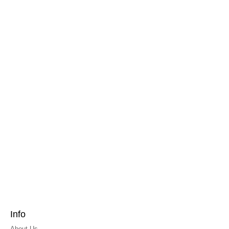
Info
About Us