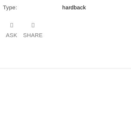
Type
:
hardback
ASK
SHARE
F
o
o
t
e
r