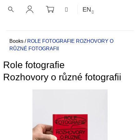
C
Skip
SHOPPING
MENU
EN
CART
a
to
BACK
BACK
SEARCH
LOGIN
content
r
t
W
h
Home
Books
/
ROLE FOTOGRAFIE
ROZHOVORY O
RŮZNÉ FOTOGRAFII
a
t
Role fotografie
a
r
Rozhovory o různé fotografii
e
y
o
u
l
o
o
k