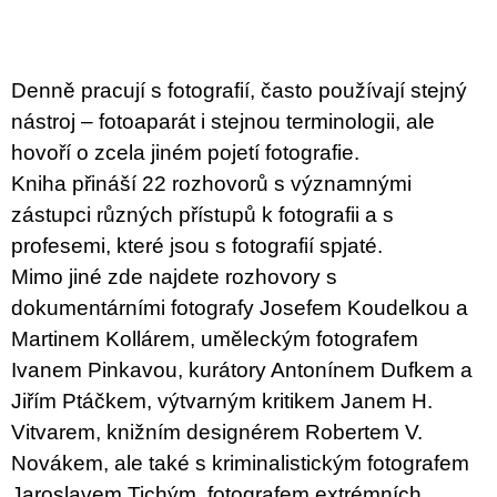
c
o
m
m
e
Denně pracují s fotografií, často používají stejný
n
nástroj – fotoaparát i stejnou terminologii, ale
d
hovoří o zcela jiném pojetí fotografie.
BRUTAL
Kniha přináší 22 rozhovorů s významnými
PRAGUE
zástupci různých přístupů k fotografii a s
165
profesemi, které jsou s fotografií spjaté.
Kč
Mimo jiné zde najdete rozhovory s
dokumentárními fotografy Josefem Koudelkou a
Martinem Kollárem, uměleckým fotografem
Ivanem Pinkavou, kurátory Antonínem Dufkem a
Jiřím Ptáčkem, výtvarným kritikem Janem H.
Vitvarem, knižním designérem Robertem V.
Novákem, ale také s kriminalistickým fotografem
Jaroslavem Tichým, fotografem extrémních