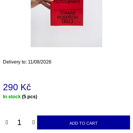
i
n
g
f
o
r
?
Delivery to:
11/08/2026
290 Kč
SEARCH
Measure
In stock
(5 pcs)
price:
W
e
r
ADD TO CART
e