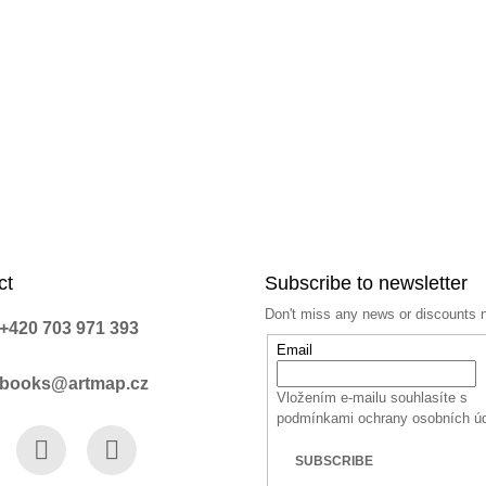
ct
Subscribe to newsletter
Don't miss any news or discounts 
+420 703 971 393
Email
books@artmap.cz
Vložením e-mailu souhlasíte s
podmínkami ochrany osobních ú
SUBSCRIBE
book
Instagram
YouTube