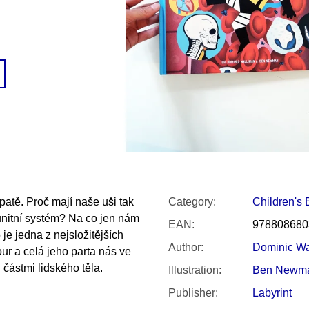
SNESITELNĚJŠ
200 Kč
300 Kč
Was:
350 Kč
patě. Proč mají naše uši tak
Category
:
Children's
nitní systém? Na co jen nám
EAN
:
978808680
e jedna z nejsložitějších
Author
:
Dominic Wa
ur a celá jeho parta nás ve
částmi lidského těla.
Illustration
:
Ben Newm
Publisher
:
Labyrint