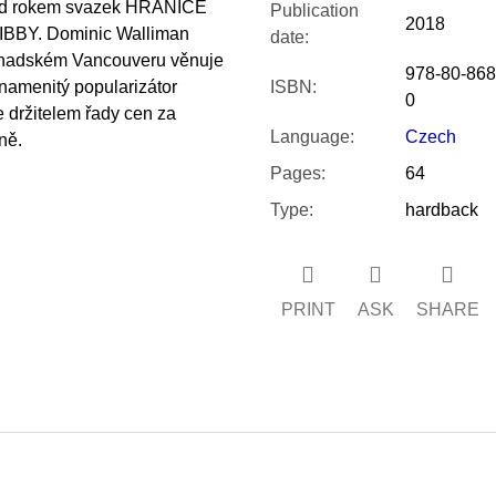
před rokem svazek HRANICE
Publication
2018
IBBY. Dominic Walliman
date
:
 kanadském Vancouveru věnuje
978-80-868
namenitý popularizátor
ISBN
:
0
 držitelem řady cen za
Language
:
Czech
ně.
Pages
:
64
Type
:
hardback
PRINT
ASK
SHARE