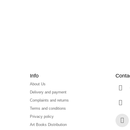
o
o
t
e
r
Info
Conta
About Us
Delivery and payment
Complaints and returns
Terms and conditions
Privacy policy
Art Books Distribution
Face