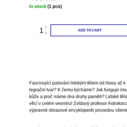
Measure
In stock
(1 pcs)
price:
ADD TO CART
Fascinující putování lidským tělem od hlavy až k 
legrační tvar? K čemu kýcháme? Jak funguje imu
kůže a proč máme dva druhy paměti? Lidské tělo j
věcí v celém vesmíru! Zvídavý profesor Astrokoco
výpravné obrazové encyklopedii provedou všemi 