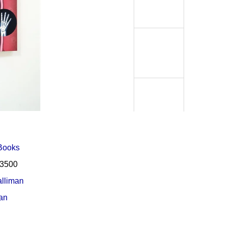
Í KLIMA
 Books
3500
lliman
an