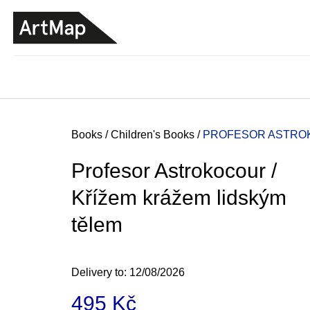
C
Skip
a
to
BACK
BACK
SHOPPING
SHOPPING
content
r
t
Home
Books
/
Children's Books
/
PROFESOR ASTROK
Profesor Astrokocour /
Křížem krážem lidským
tělem
Delivery to:
12/08/2026
JMÉNO
495 Kč
380 Kč