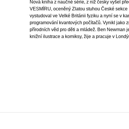
Nová kniha z naučné série, z níž česky vyšel 
VESMÍRU, oceněný Zlatou stuhou České sekce 
vystudoval ve Velké Británii fyziku a nyní se v
programování kvantových počítačů. Vynikl jako z
přírodních věd pro děti a mládež. Ben Newman je
knižní ilustrace a komiksy, žije a pracuje v Londý
F