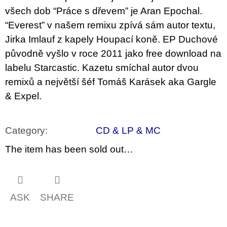
c
všech dob “Práce s dřevem” je Aran Epochal.
o
m
“Everest” v našem remixu zpívá sám autor textu,
m
Jirka Imlauf z kapely Houpací koně. EP Duchové
e
n
původně vyšlo v roce 2011 jako free download na
d
labelu Starcastic. Kazetu smíchal autor dvou
remixů a největší šéf Tomáš Karásek aka Gargle
ARTMAT
KRABIČKA
& Expel.
ARTMAT
BOX
200
Category
:
CD & LP & MC
Kč
The item has been sold out…
ASK
SHARE