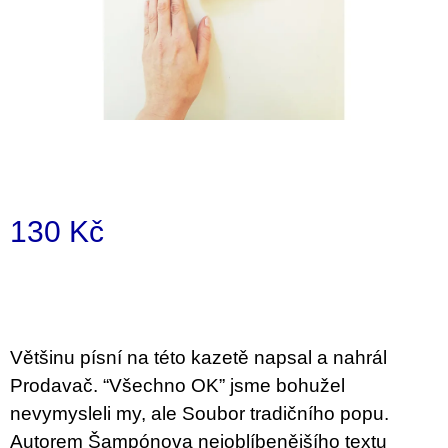
i
n
g
f
o
r
?
130 Kč
Measure
price:
SEARCH
Většinu písní na této kazetě napsal a nahrál
W
Prodavač. “Všechno OK” jsme bohužel
e
nevymysleli my, ale Soubor tradičního popu.
r
e
Autorem Šampónova nejoblíbenějšího textu