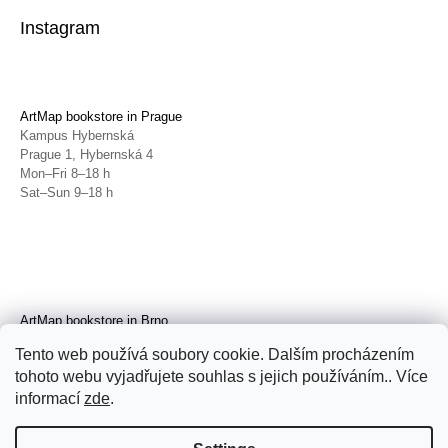
Instagram
ArtMap bookstore in Prague
Kampus Hybernská
Prague 1, Hybernská 4
Mon–Fri 8–18 h
Sat–Sun 9–18 h
ArtMap bookstore in Brno
Galerie TIC
Tento web používá soubory cookie. Dalším procházením
Brno, Radnická 4
tohoto webu vyjadřujete souhlas s jejich používáním.. Více
Tue–Fri 11–19 h
Sat 14–19 h
informací
zde
.