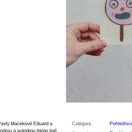
SNESITELNĚJŠ
300 Kč
Was:
350 Kč
 Pavly Macekové Eduard a
Category
:
Pohlednice
torkou a autorkou mimo jiné