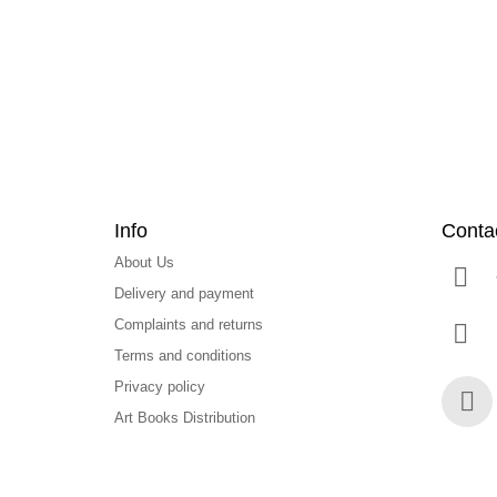
t
e
r
Info
Conta
About Us
Delivery and payment
Complaints and returns
Terms and conditions
Privacy policy
Art Books Distribution
Face