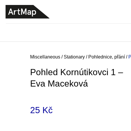
C
Skip
a
to
BACK
BACK
SHOPPING
SHOPPING
content
r
t
Home
Miscellaneous
/
Stationary
/
Pohlednice, přání
/
Pohled Kornútikovci 1 –
Eva Maceková
25 Kč
Measure
ARTMAT KRABIČKA
price:
ARTMAT BOX