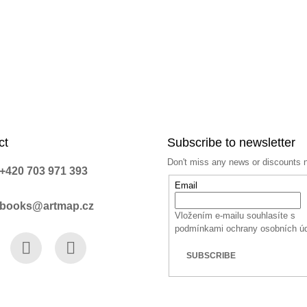
ct
Subscribe to newsletter
Don't miss any news or discounts 
+420 703 971 393
Email
books@artmap.cz
Vložením e-mailu souhlasíte s
podmínkami ochrany osobních ú
SUBSCRIBE
book
Instagram
YouTube