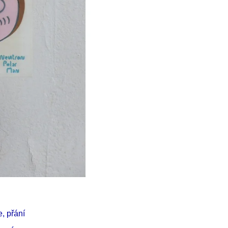
Í KLIMA
, přání