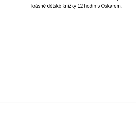
krásné dětské knížky 12 hodin s Oskarem.
F
o
o