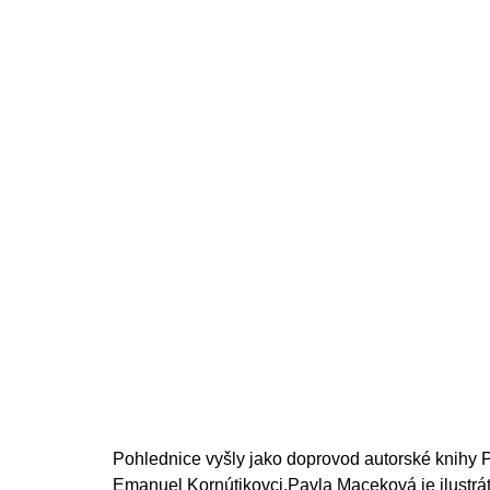
200 Kč
Pohlednice vyšly jako doprovod autorské knihy
Emanuel Kornútikovci.Pavla Maceková je ilustrá