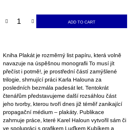
c
price:
o
m
m
ADD TO CART
e
n
d
JMÉNO
Kniha Plakát je rozměrný list papíru, která volně
380
Kč
navazuje na úspěšnou monografii To musí jít
přečíst i potmě!, je prostřední částí zamýšlené
trilogie, shrnující práci Karla Halouna za
posledních bezmála padesát let. Tentokrát
čtenářům představujeme další rozsáhlou část
jeho tvorby, kterou tvoří dnes již téměř zanikající
propagační médium – plakáty. Publikace
zahrnuje práce, které Karel Haloun vytvořil sám či
ve spolupráci s grafikem Luďkem Kubíkem a