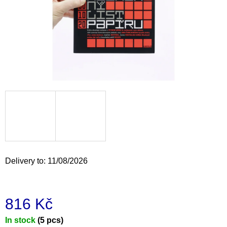
i
n
g
f
o
r
?
SEARCH
Delivery to:
11/08/2026
W
e
816 Kč
r
e
Measure
In stock
(5 pcs)