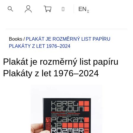
C
Skip
SHOPPING
MENU
EN
CART
a
to
BACK
BACK
SEARCH
LOGIN
content
r
t
W
h
Home
Books
/
PLAKÁT JE ROZMĚRNÝ LIST PAPÍRU
PLAKÁTY Z LET 1976–2024
a
t
Plakát je rozměrný list papíru
a
r
Plakáty z let 1976–2024
e
y
o
u
l
o
o
k