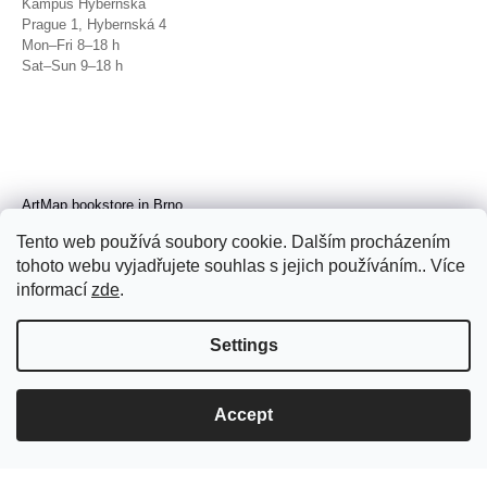
Kampus Hybernská
Prague 1, Hybernská 4
Mon–Fri 8–18 h
Sat–Sun 9–18 h
ArtMap bookstore in Brno
Galerie TIC
Tento web používá soubory cookie. Dalším procházením
Brno, Radnická 4
tohoto webu vyjadřujete souhlas s jejich používáním.. Více
Tue–Fri 11–19 h
Sat 14–19 h
informací
zde
.
Settings
Accept
© 2026 ArtMap. All rights reserved.
Edit
cookie settings