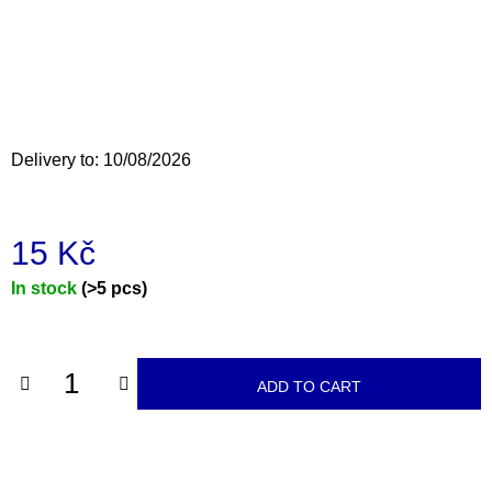
i
n
g
f
o
Delivery to:
10/08/2026
r
?
15 Kč
Measure
In stock
(>5 pcs)
price:
SEARCH
ADD TO CART
W
e
r
e