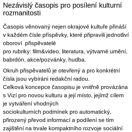
c
Nezávislý časopis pro posílení kulturní
o
rozmanitosti
m
m
e
Časopis věnovaný nejen okrajové kultuře přináší
n
d
v každém čísle příspěvky, které připravili jednotliví
oboroví přispěvatelé
VÝVAR
pro rubriky:
film&video, literatura, výtvarné umění,
NEJEN
ROMSKÉ
babrdón, akce/pozvánky, hudba.
RECEPTY
PRO
Okruh přispěvatelů je otevřený a pro konkrétní
SNESITELNĚJŠÍ
KLIMA
čísla jsou vybíráni redakční radou.
300
Celková koncepce časopisu je vnitřně provázána
Kč
s Vizí pro novou kulturu a její místo, jejímž cílem
Was:
350
je vytváření vhodných
Kč
sociokulturních podmínek pro automatický,
přirozený převod informací a podílení se tím
zajištění na trvale kompaktního rozvoje sociální