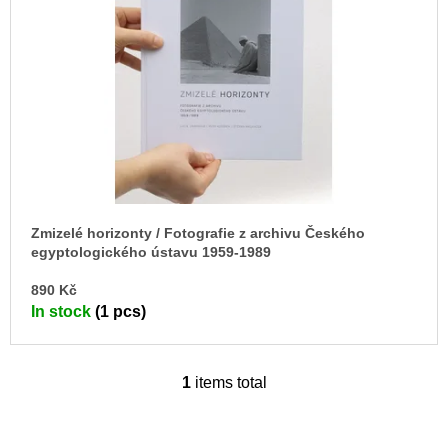
c
o
o
f
m
p
m
e
r
n
o
d
d
u
BRUTAL
PRAGUE
c
165
t
Kč
Zmizelé horizonty / Fotografie z archivu Českého
s
egyptologického ústavu 1959-1989
AD
890 Kč
TO
In stock
(1 pcs)
CA
1
items total
L
i
s
t