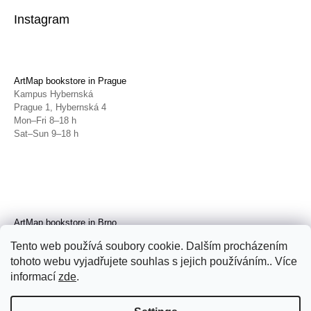
Instagram
ArtMap bookstore in Prague
Kampus Hybernská
Prague 1, Hybernská 4
Mon–Fri 8–18 h
Sat–Sun 9–18 h
ArtMap bookstore in Brno
Galerie TIC
Tento web používá soubory cookie. Dalším procházením
Brno, Radnická 4
tohoto webu vyjadřujete souhlas s jejich používáním.. Více
Tue–Fri 11–19 h
Sat 14–19 h
informací
zde
.