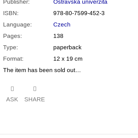
Publisher
:
Ostravská univerzita
ISBN
:
978-80-7599-452-3
Language
:
Czech
Pages
:
138
Type
:
paperback
Format
:
12 x 19 cm
The item has been sold out…
ASK
SHARE