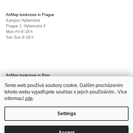
ArtMap bookstore in Prague
Kampus Hybernská
Prague 1, Hybernská 4
Mon–Fri 8–18 h
Sat–Sun 9–18 h
ArtMap bookstore in Brno
Galerie TIC
Tento web používá soubory cookie. Dalším procházením
Brno, Radnická 4
tohoto webu vyjadřujete souhlas s jejich používáním.. Více
Tue–Fri 11–19 h
Sat 14–19 h
informací
zde
.
Settings
Accept