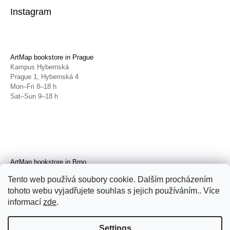
Instagram
ArtMap bookstore in Prague
Kampus Hybernská
Prague 1, Hybernská 4
Mon–Fri 8–18 h
Sat–Sun 9–18 h
ArtMap bookstore in Brno
Galerie TIC
Tento web používá soubory cookie. Dalším procházením
Brno, Radnická 4
tohoto webu vyjadřujete souhlas s jejich používáním.. Více
Tue–Fri 11–19 h
Sat 14–19 h
informací
zde
.
Settings