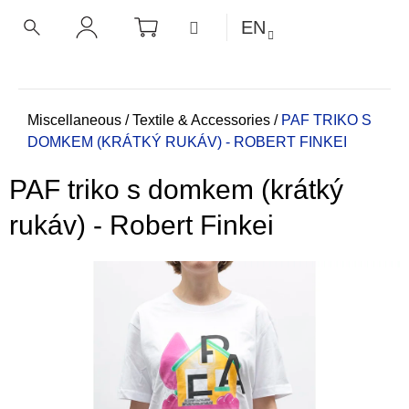
C
Skip
SHOPPING
MENU
EN
CART
a
to
BACK
BACK
SEARCH
LOGIN
content
r
t
W
h
Home
Miscellaneous
/
Textile & Accessories
/
PAF TRIKO S
DOMKEM (KRÁTKÝ RUKÁV) - ROBERT FINKEI
a
t
PAF triko s domkem (krátký
a
r
rukáv) - Robert Finkei
e
y
o
u
l
o
o
k