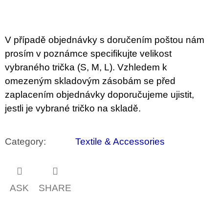
c
o
m
m
e
V případě objednávky s doručením poštou nám
n
prosím v poznámce specifikujte velikost
d
vybraného trička (S, M, L). Vzhledem k
VÝVAR
omezeným skladovým zásobám se před
NEJEN
zaplacením objednávky doporučujeme ujistit,
ROMSKÉ
RECEPTY
jestli je vybrané tričko na skladě.
PRO
SNESITELNĚJŠÍ
KLIMA
Category
:
Textile & Accessories
300
Kč
Was:
350
Kč
ASK
SHARE