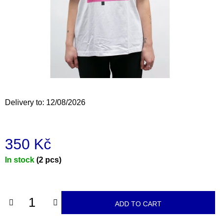
i
n
g
f
o
r
?
Delivery to:
12/08/2026
350 Kč
SEARCH
Measure
In stock
(2 pcs)
price:
W
e
r
ADD TO CART
e