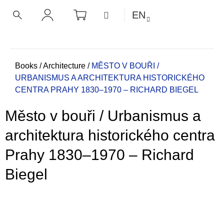
C
Skip
SHOPPING
MENU
EN
CART
a
to
BACK
BACK
SEARCH
LOGIN
content
r
t
W
h
Home
Books
/
Architecture
/
MĚSTO V BOUŘI /
URBANISMUS A ARCHITEKTURA HISTORICKÉHO
a
CENTRA PRAHY 1830–1970 – RICHARD BIEGEL
t
a
Město v bouři / Urbanismus a
r
e
architektura historického centra
y
Prahy 1830–1970 – Richard
o
u
Biegel
l
o
o
k