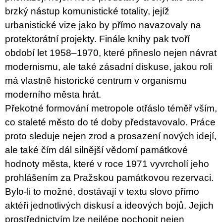
brzký nástup komunistické totality, jejíž
urbanistické vize jako by přímo navazovaly na
protektorátní projekty. Finále knihy pak tvoří
období let 1958–1970, které přineslo nejen návrat
modernismu, ale také zásadní diskuse, jakou roli
má vlastně historické centrum v organismu
moderního města hrát.
Překotné formování metropole otřáslo téměř vším,
co staleté město do té doby představovalo. Práce
proto sleduje nejen zrod a prosazení nových idejí,
ale také čím dál silnější vědomí památkové
hodnoty města, které v roce 1971 vyvrcholí jeho
prohlášením za Pražskou památkovou rezervaci.
Bylo-li to možné, dostávají v textu slovo přímo
aktéři jednotlivých diskusí a ideových bojů. Jejich
prostřednictvím lze nejlépe pochopit nejen