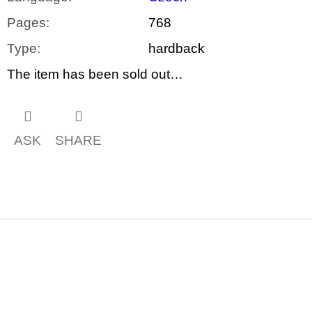
Pages
:
768
Type
:
hardback
The item has been sold out…
ASK
SHARE
F
o
o
t