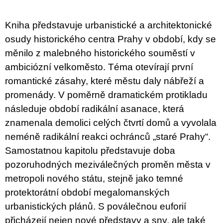
c
o
m
Kniha představuje urbanistické a architektonické
m
osudy historického centra Prahy v období, kdy se
e
n
měnilo z malebného historického souměstí v
d
ambiciózní velkoměsto. Téma otevírají první
romantické zásahy, které městu daly nábřeží a
ARTMAT
KRABIČKA
promenády. V poměrně dramatickém protikladu
ARTMAT
BOX
následuje období radikální asanace, která
200
znamenala demolici celých čtvrtí domů a vyvolala
Kč
neméně radikální reakci ochránců „staré Prahy“.
Samostatnou kapitolu představuje doba
pozoruhodných meziválečných proměn města v
metropoli nového státu, stejně jako temné
protektorátní období megalomanských
urbanistických plánů. S poválečnou euforií
přicházejí nejen nové představy a sny, ale také