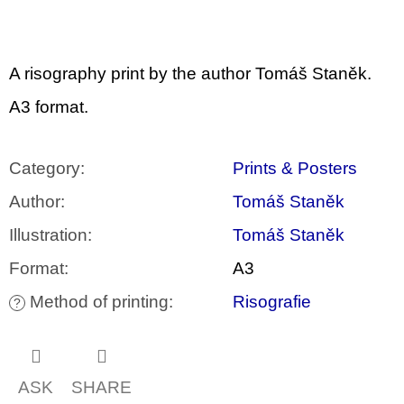
c
o
m
m
e
A risography print by the author Tomáš Staněk.
n
d
A3 format.
BRUTAL
PRAGUE
Category
:
Prints & Posters
165
Author
:
Tomáš Staněk
Kč
Illustration
:
Tomáš Staněk
Format
:
A3
Method of printing
:
Risografie
?
ASK
SHARE