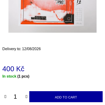
i
n
g
f
o
r
?
Delivery to:
12/08/2026
400 Kč
SEARCH
Measure
In stock
(1 pcs)
price:
W
e
r
ADD TO CART
e