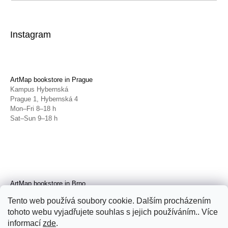
Instagram
ArtMap bookstore in Prague
Kampus Hybernská
Prague 1, Hybernská 4
Mon–Fri 8–18 h
Sat–Sun 9–18 h
ArtMap bookstore in Brno
Galerie TIC
Tento web používá soubory cookie. Dalším procházením
Brno, Radnická 4
tohoto webu vyjadřujete souhlas s jejich používáním.. Více
Tue–Fri 11–19 h
Sat 14–19 h
informací
zde
.