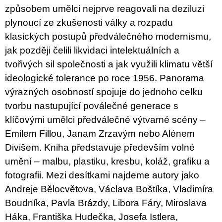
způsobem umělci nejprve reagovali na deziluzi
plynoucí ze zkušenosti války a rozpadu
klasických postupů předválečného modernismu,
jak později čelili likvidaci intelektuálních a
tvořivých sil společnosti a jak využili klimatu větší
ideologické tolerance po roce 1956. Panorama
výrazných osobností spojuje do jednoho celku
tvorbu nastupující poválečné generace s
klíčovými umělci předválečné výtvarné scény –
Emilem Fillou, Janam Zrzavým nebo Alénem
Divišem. Kniha představuje především volné
umění – malbu, plastiku, kresbu, koláž, grafiku a
fotografii. Mezi desítkami najdeme autory jako
Andreje Bělocvětova, Václava Boštíka, Vladimíra
Boudníka, Pavla Brázdy, Libora Fáry, Miroslava
Háka, Františka Hudečka, Josefa Istlera,