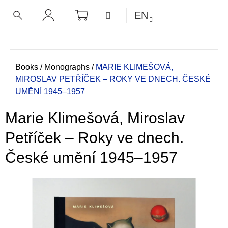
C
Skip
SHOPPING
MENU
EN
CART
a
to
BACK
BACK
SEARCH
LOGIN
content
r
t
W
h
Home
Books
/
Monographs
/
MARIE KLIMEŠOVÁ,
MIROSLAV PETŘÍČEK – ROKY VE DNECH. ČESKÉ
a
UMĚNÍ 1945–1957
t
a
Marie Klimešová, Miroslav
r
e
Petříček – Roky ve dnech.
y
České umění 1945–1957
o
u
l
o
o
k