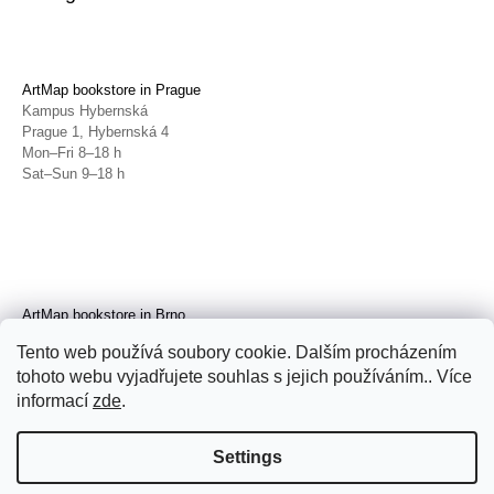
ArtMap bookstore in Prague
Kampus Hybernská
Prague 1, Hybernská 4
Mon–Fri 8–18 h
Sat–Sun 9–18 h
ArtMap bookstore in Brno
Galerie TIC
Tento web používá soubory cookie. Dalším procházením
Brno, Radnická 4
tohoto webu vyjadřujete souhlas s jejich používáním.. Více
Tue–Fri 11–19 h
Sat 14–19 h
informací
zde
.
Settings