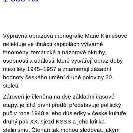
c
o
Measure
m
price:
m
e
n
d
Výpravná obrazová monografie Marie Klimešové
reflektuje ve třinácti kapitolách výtvarné
BRUTAL
fenomény, tematické a názorové okruhy,
PRAGUE
osobnosti a události, které vytvářejí obraz doby
165
Kč
mezi léty 1945–1957 a znamenají zásadní
hodnoty českého umění druhé poloviny 20.
století.
Zároveň je členěna na dvě základní časové
etapy, jejichž první předěl představuje politický
puč v roce 1948 a jeho důsledky v české kultuře,
druhý pak XX. sjezd KSSS a jeho kritika
stalinismu. Čtenáři tak mohou sledovat, jakým