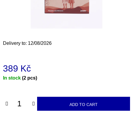
i
n
g
f
o
Delivery to:
12/08/2026
r
?
389 Kč
Measure
In stock
(2 pcs)
price:
SEARCH
ADD TO CART
W
e
r
e