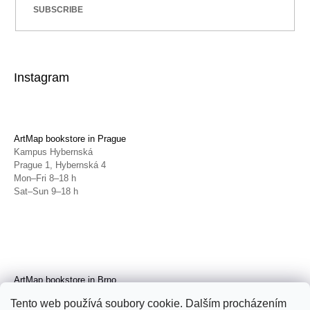
SUBSCRIBE
Instagram
ArtMap bookstore in Prague
Kampus Hybernská
Prague 1, Hybernská 4
Mon–Fri 8–18 h
Sat–Sun 9–18 h
ArtMap bookstore in Brno
Galerie TIC
Tento web používá soubory cookie. Dalším procházením
Brno, Radnická 4