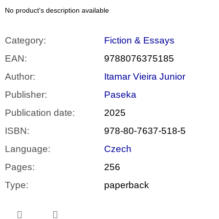
c
o
No product's description available
m
m
e
Category
:
Fiction & Essays
n
d
EAN
:
9788076375185
Author
:
Itamar Vieira Junior
PŘIŠEL
ČAS
Publisher
:
Paseka
NA
DRUHOU
Publication date
:
2025
:
SMĚNU
VÝBĚR
ISBN
:
978-80-7637-518-5
Z
TEXTŮ
Language
:
Czech
2022 –
2025
Pages
:
256
350
Kč
Type
:
paperback