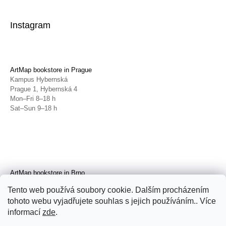
Instagram
ArtMap bookstore in Prague
Kampus Hybernská
Prague 1, Hybernská 4
Mon–Fri 8–18 h
Sat–Sun 9–18 h
ArtMap bookstore in Brno
Galerie TIC
Tento web používá soubory cookie. Dalším procházením
Brno, Radnická 4
tohoto webu vyjadřujete souhlas s jejich používáním.. Více
Tue–Fri 11–19 h
Sat 14–19 h
informací
zde
.