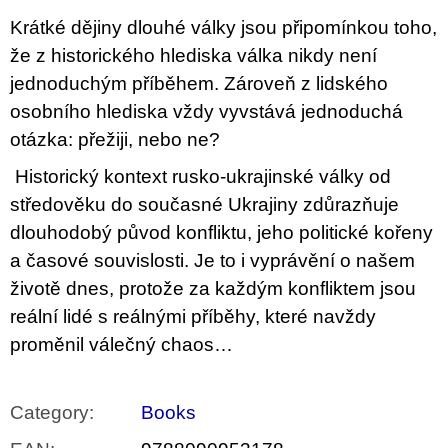
c
o
Krátké dějiny dlouhé války jsou připomínkou toho,
m
že z historického hlediska válka nikdy není
m
e
jednoduchým příběhem. Zároveň z lidského
n
osobního hlediska vždy vyvstává jednoduchá
d
otázka: přežiji, nebo ne?
JMÉNO
Historický kontext rusko‑ukrajinské války od
380
středověku do současné Ukrajiny zdůrazňuje
Kč
dlouhodobý původ konfliktu, jeho politické kořeny
a časové souvislosti. Je to i vyprávění o našem
životě dnes, protože za každým konfliktem jsou
reální lidé s reálnými příběhy, které navždy
proměnil válečný chaos…
Category
:
Books