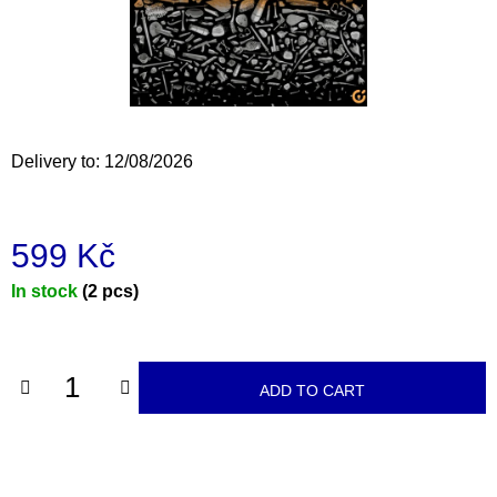
i
n
g
f
o
Delivery to:
12/08/2026
r
?
599 Kč
Measure
In stock
(2 pcs)
price:
SEARCH
ADD TO CART
W
e
r
e