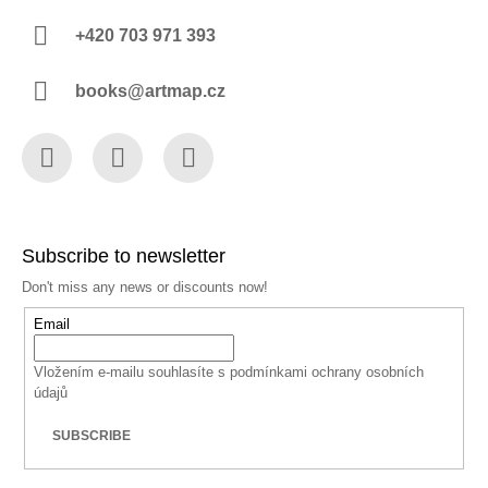
+420 703 971 393
books@artmap.cz
Facebook
Instagram
YouTube
Subscribe to newsletter
Don't miss any news or discounts now!
Email
Vložením e-mailu souhlasíte s
podmínkami ochrany osobních
údajů
SUBSCRIBE