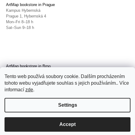
ArtMap bookstore in Prague
Kampus Hybernská
Prague 1, Hybernská 4
Mon–Fri 8–18 h
Sat–Sun 9–18 h
ArtMap bookstore in Brno
Galerie TIC
Tento web používá soubory cookie. Dalším procházením
Brno, Radnická 4
tohoto webu vyjadřujete souhlas s jejich používáním.. Více
Tue–Fri 11–19 h
Sat 14–19 h
informací
zde
.
Settings
Accept
© 2026 ArtMap. All rights reserved.
Edit