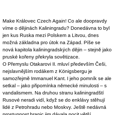
c
o
m
m
e
Make Královec Czech Again! Co ale doopravdy
n
víme o dějinách Kaliningradu? Donedávna to byl
d
jen kus Ruska mezi Polskem a Litvou, dnes
BRUTAL
možná základna pro útok na Západ. Píše se
PRAGUE
nová kapitola kaliningradských dějin – stejně jako
165
pruské kořeny překryla sovětizace.
Kč
O Přemyslu Otakarovi II. mluví především Češi,
nejslavnějším rodákem z Königsbergu je
samozřejmě Immanuel Kant. I jeho pomník se ale
setkal – jako připomínka německé minulosti – s
vandalismem. Na druhou stranu kaliningradští
Rusové neradi vidí, když se do enklávy stěhují
lidé z Petrohradu nebo Moskvy. Ještě nedávná
prostupnost hranic jim dávala pocit větší