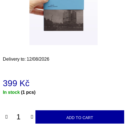
i
n
g
f
o
r
?
Delivery to:
12/08/2026
399 Kč
SEARCH
Measure
In stock
(1 pcs)
price:
W
e
r
ADD TO CART
e