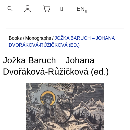
C
Skip
SHOPPING
MENU
EN
CART
a
to
BACK
BACK
SEARCH
LOGIN
content
r
t
W
h
Home
Books
/
Monographs
/
JOŽKA BARUCH – JOHANA
DVOŘÁKOVÁ-RŮŽIČKOVÁ (ED.)
a
t
Jožka Baruch – Johana
a
r
Dvořáková-Růžičková (ed.)
e
y
o
u
l
o
o
k