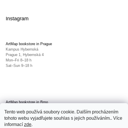
Instagram
ArtMap bookstore in Prague
Kampus Hybernská
Prague 1, Hybernská 4
Mon–Fri 8–18 h
Sat–Sun 9–18 h
ArtMap bookstore in Brno
Galerie TIC
Tento web používá soubory cookie. Dalším procházením
Brno, Radnická 4
tohoto webu vyjadřujete souhlas s jejich používáním.. Více
Tue–Fri 11–19 h
Sat 14–19 h
informací
zde
.