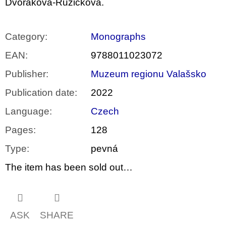
c
Dvořáková-Růžičková.
o
m
m
Category
:
Monographs
e
n
EAN
:
9788011023072
d
Publisher
:
Muzeum regionu Valašsko
VÝVAR
NEJEN
Publication date
:
2022
ROMSKÉ
RECEPTY
Language
:
Czech
PRO
SNESITELNĚJŠÍ
Pages
:
128
KLIMA
300
Type
:
pevná
Kč
Was:
The item has been sold out…
350
Kč
ASK
SHARE