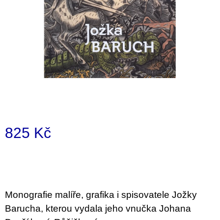
i
n
g
f
o
r
?
825 Kč
SEARCH
Measure
price:
W
e
Monografie malíře, grafika i spisovatele Jožky
r
Barucha, kterou vydala jeho vnučka Johana
e