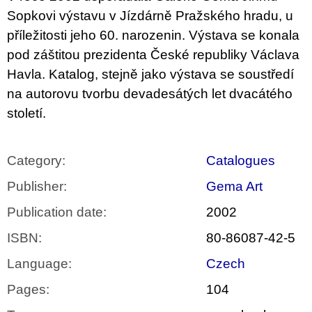
c
Sopkovi výstavu v Jízdárně Pražského hradu, u
o
m
příležitosti jeho 60. narozenin. Výstava se konala
m
pod záštitou prezidenta České republiky Václava
e
n
Havla. Katalog, stejně jako výstava se soustředí
d
na autorovu tvorbu devadesátých let dvacátého
století.
BRUTAL
PRAGUE
165
Kč
Category
:
Catalogues
Publisher
:
Gema Art
Publication date
:
2002
ISBN
:
80-86087-42-5
Language
:
Czech
Pages
:
104