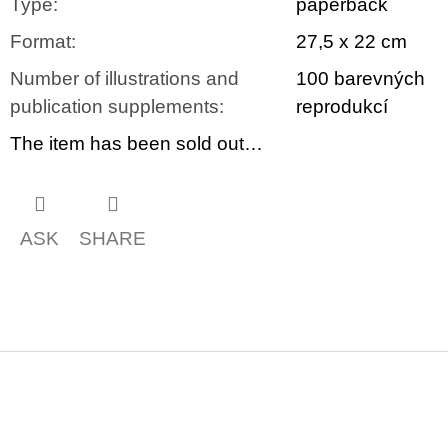
Type
:
paperback
Format
:
27,5 x 22 cm
Number of illustrations and
100 barevných
publication supplements
:
reprodukcí
The item has been sold out…
ASK
SHARE
F
o