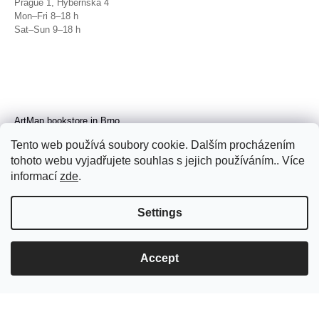
Prague 1, Hybernská 4
Mon–Fri 8–18 h
Sat–Sun 9–18 h
ArtMap bookstore in Brno
Galerie TIC
Tento web používá soubory cookie. Dalším procházením
Brno, Radnická 4
tohoto webu vyjadřujete souhlas s jejich používáním.. Více
Tue–Fri 11–19 h
Sat 14–19 h
informací
zde
.
Settings
Accept
© 2026 ArtMap. All rights reserved.
Edit
cookie settings