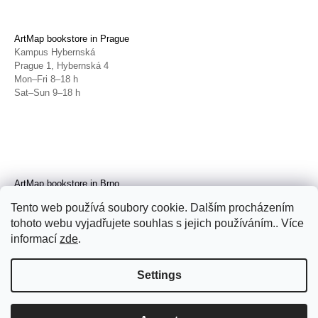
ArtMap bookstore in Prague
Kampus Hybernská
Prague 1, Hybernská 4
Mon–Fri 8–18 h
Sat–Sun 9–18 h
ArtMap bookstore in Brno
Galerie TIC
Tento web používá soubory cookie. Dalším procházením
Brno, Radnická 4
tohoto webu vyjadřujete souhlas s jejich používáním.. Více
Tue–Fri 11–19 h
Sat 14–19 h
informací
zde
.
Settings