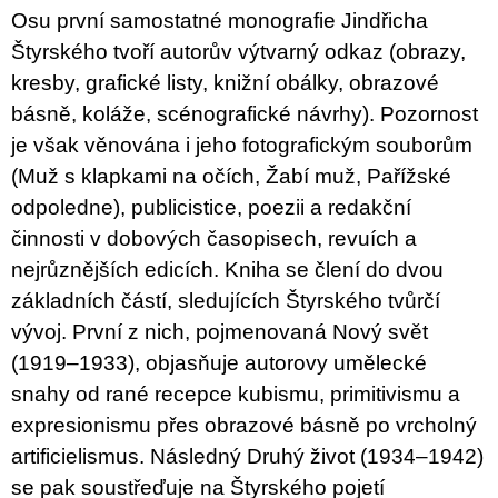
c
Osu první samostatné monografie Jindřicha
o
m
Štyrského tvoří autorův výtvarný odkaz (obrazy,
m
kresby, grafické listy, knižní obálky, obrazové
e
n
básně, koláže, scénografické návrhy). Pozornost
d
je však věnována i jeho fotografickým souborům
(Muž s klapkami na očích, Žabí muž, Pařížské
ARTMAT
KRABIČKA
odpoledne), publicistice, poezii a redakční
ARTMAT
činnosti v dobových časopisech, revuích a
BOX
200
nejrůznějších edicích. Kniha se člení do dvou
Kč
základních částí, sledujících Štyrského tvůrčí
vývoj. První z nich, pojmenovaná Nový svět
(1919–1933), objasňuje autorovy umělecké
snahy od rané recepce kubismu, primitivismu a
expresionismu přes obrazové básně po vrcholný
artificielismus. Následný Druhý život (1934–1942)
se pak soustřeďuje na Štyrského pojetí