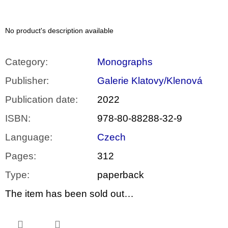
c
o
m
m
No product's description available
e
n
d
Category
:
Monographs
Publisher
:
Galerie Klatovy/Klenová
VÝVAR
NEJEN
Publication date
:
2022
ROMSKÉ
RECEPTY
ISBN
:
978-80-88288-32-9
PRO
SNESITELNĚJŠÍ
KLIMA
Language
:
Czech
300
Pages
:
312
Kč
Was:
Type
:
paperback
350
Kč
The item has been sold out…