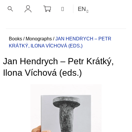
C
Skip
SHOPPING
MENU
EN
CART
a
to
BACK
BACK
SEARCH
LOGIN
content
r
t
W
h
Home
Books
/
Monographs
/
JAN HENDRYCH – PETR
KRÁTKÝ, ILONA VÍCHOVÁ (EDS.)
a
t
Jan Hendrych – Petr Krátký,
a
r
Ilona Víchová (eds.)
e
y
o
u
l
o
o
k