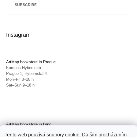
SUBSCRIBE
Instagram
ArtMap bookstore in Prague
Kampus Hybernská
Prague 1, Hybernská 4
Mon–Fri 8–18 h
Sat–Sun 9–18 h
ArtMap bookstore in Brno
Galerie TIC
Tento web používá soubory cookie. Dalším procházením
Brno, Radnická 4