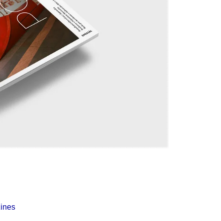
Í KLIMA
ines