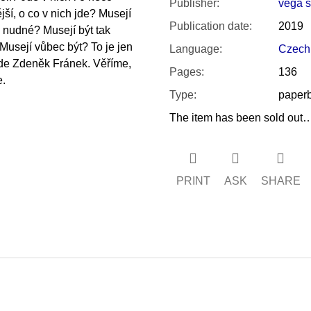
Publisher
:
vega s.
ší, o co v nich jde? Musejí
Publication date
:
2019
k nudné? Musejí být tak
 Musejí vůbec být? To je jen
Language
:
Czech
ade Zdeněk Fránek. Věříme,
Pages
:
136
e.
Type
:
paper
The item has been sold out
PRINT
ASK
SHARE