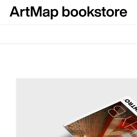
What are you looking for?
SEARCH
We recommend
ARTMAT KRABIČKA
VÝVAR
ARTMAT BOX
NEJEN ROMSK