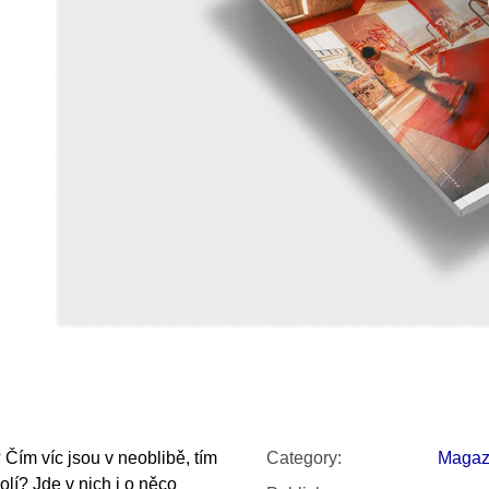
SNESITELNĚJŠ
200 Kč
300 Kč
Was:
350 Kč
Čím víc jsou v neoblibě, tím
Category
:
Magaz
olí? Jde v nich i o něco