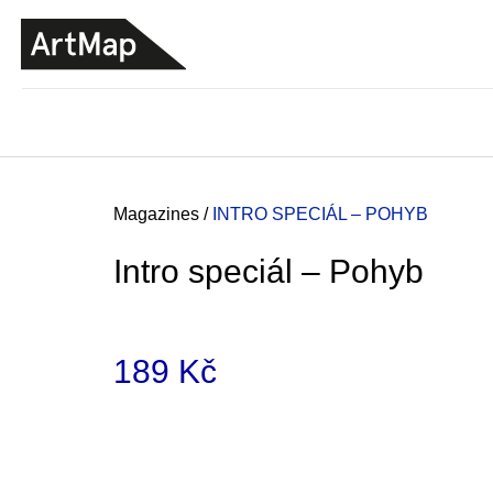
C
Skip
a
to
BACK
BACK
SHOPPING
SHOPPING
content
r
t
Home
Magazines
/
INTRO SPECIÁL – POHYB
Intro speciál – Pohyb
189 Kč
Measure
price:
JMÉNO
380 Kč