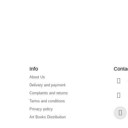
o
o
t
e
r
Info
Conta
About Us
Delivery and payment
Complaints and returns
Terms and conditions
Privacy policy
Art Books Distribution
Face