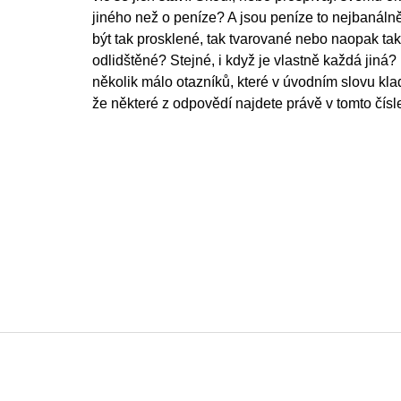
jiného než o peníze? A jsou peníze to nejbanálněj
být tak prosklené, tak tvarované nebo naopak ta
odlidštěné? Stejné, i když je vlastně každá jiná?
několik málo otazníků, které v úvodním slovu kl
že některé z odpovědí najdete právě v tomto čísl
F