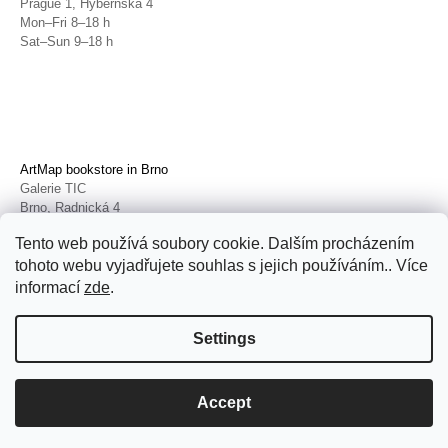
Prague 1, Hybernská 4
Mon–Fri 8–18 h
Sat–Sun 9–18 h
ArtMap bookstore in Brno
Galerie TIC
Brno, Radnická 4
Tue–Fri 11–19 h
Tento web používá soubory cookie. Dalším procházením
Sat 14–19 h
tohoto webu vyjadřujete souhlas s jejich používáním.. Více
informací
zde
.
Settings
© 2026 ArtMap. All rights reserved.
Edit
cookie settings
Accept