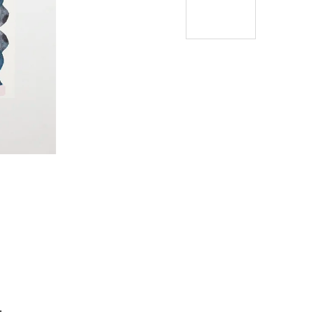
Í KLIMA
…