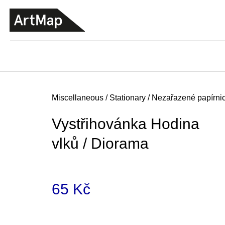
C
Skip
a
to
BACK
BACK
SHOPPING
SHOPPING
content
r
t
Home
Miscellaneous
/
Stationary
/
Nezařazené papírnic
Vystřihovánka Hodina
vlků / Diorama
65 Kč
Measure
JMÉNO
price:
380 Kč