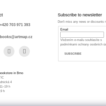
ct
Subscribe to newsletter
Don't miss any news or discounts 
+420 703 971 393
Email
books@artmap.cz
Vložením e-mailu souhlasíte s
podmínkami ochrany osobních ú
SUBSCRIBE
book
Instagram
YouTube
ookstore in Brno
TIC
dnická 4
11–19 h
19 h