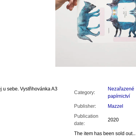
SNESITELNĚJŠ
200 Kč
300 Kč
Was:
350 Kč
ej u sebe. Vystřihovánka A3
Nezařazené
Category
:
papírnictví
Publisher
:
Mazzel
Publication
2020
date
:
The item has been sold out