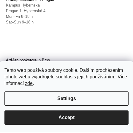
Kampus Hybernská
Prague 1, Hybernská 4
Mon–Fri 8–18 h
Sat–Sun 9–18 h
ArtMap bookstore in Brno
Galerie TIC
Tento web používá soubory cookie. Dalším procházením
Brno, Radnická 4
tohoto webu vyjadřujete souhlas s jejich používáním.. Více
Tue–Fri 11–19 h
Sat 14–19 h
informací
zde
.
Settings
Accept
© 2026 ArtMap. All rights reserved.
Edit
cookie settings