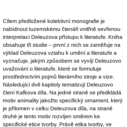
c
price:
o
m
m
Cílem předložené kolektivní monografie je
e
n
nabídnout tuzemskému čtenáři vnitřně sevřenou
d
interpretaci Deleuzova přístupu k literatuře. Kniha
obsahuje tři studie – první z nich se zaměřuje na
VÝVAR
NEJEN
výklad Deleuzova vztahu k umění a literatuře a
ROMSKÉ
vyznačuje, jakým způsobem se vyvíjí Deleuzovo
RECEPTY
PRO
uvažování o literatuře, které se formuluje
SNESITELNĚJŠÍ
KLIMA
prostřednictvím pojmů literárního stroje a vize.
300
Následující dvě kapitoly tematizují Deleuzovo
Kč
čtení Kafkova díla. Na jedné straně se předkládá
Was:
350
motiv animality jakožto specifický ornament, který
Kč
je přítomen v celku Deleuzova díla, na straně
druhé je tento motiv rozvíjen směrem ke
specifické etice tvorby. Právě etika tvorby, ve