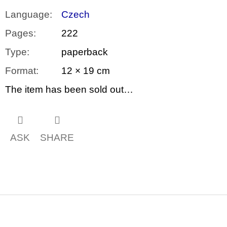
Language
:
Czech
Pages
:
222
Type
:
paperback
Format
:
12 × 19 cm
The item has been sold out…
ASK
SHARE
F