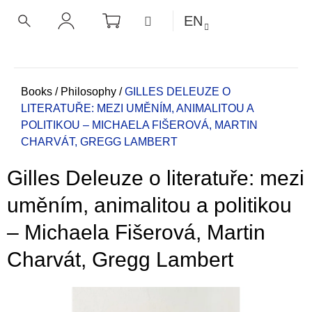
C
Skip
SHOPPING
MENU
EN
CART
a
to
BACK
BACK
SEARCH
LOGIN
content
r
t
W
h
Home
Books
/
Philosophy
/
GILLES DELEUZE O
LITERATUŘE: MEZI UMĚNÍM, ANIMALITOU A
a
POLITIKOU – MICHAELA FIŠEROVÁ, MARTIN
t
CHARVÁT, GREGG LAMBERT
a
r
Gilles Deleuze o literatuře: mezi
e
y
uměním, animalitou a politikou
o
– Michaela Fišerová, Martin
u
l
Charvát, Gregg Lambert
o
o
k