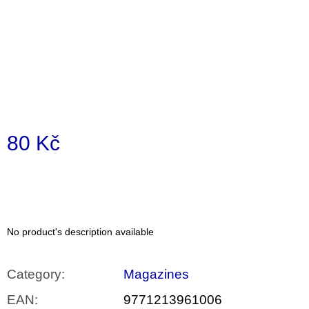
i
n
g
f
o
r
?
80 Kč
Measure
price:
SEARCH
No product's description available
W
e
Category
:
Magazines
r
e
EAN
:
9771213961006