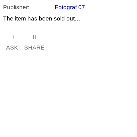
c
o
Publisher
:
Fotograf 07
m
The item has been sold out…
m
e
n
d
ASK
SHARE
PŘIŠEL
ČAS
NA
DRUHOU
:
SMĚNU
VÝBĚR
Z
TEXTŮ
F
2022 –
2025
o
350
o
Kč
t
e