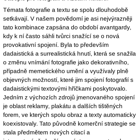
c
o
Témata fotografie a textu se spolu dlouhodobě
m
setkávají. V našem povědomí je asi nejvýrazněji
m
e
tato kombinace zapsána do období avantgardy,
n
kdy k ní často sáhli tvůrci snažící se o nová
d
provokativní spojení. Byla to především
ARTMAT
dadaistická a surrealistická hnutí, která se snažila
KRABIČKA
ARTMAT
o změnu vnímání fotografie jako dekorativního,
BOX
případně memetického umění a využívaly plně
200
objevných možností, které jim spojení fotografií s
Kč
dadaistickými textovými hříčkami poskytovalo.
Jedním z výchozích zdrojů jmenovaného spojení
je oblast reklamy, plakátu a dalších tištěných
forem, ve kterých spolu obraz a texty automaticky
koexistovaly. Tato původně komerční strategie se
stala předmětem nových citací a