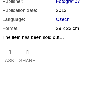
Publisher
:
Fotograf 07
Publication date
:
2013
Language
:
Czech
Format
:
29 x 23 cm
The item has been sold out…
ASK
SHARE
F
o