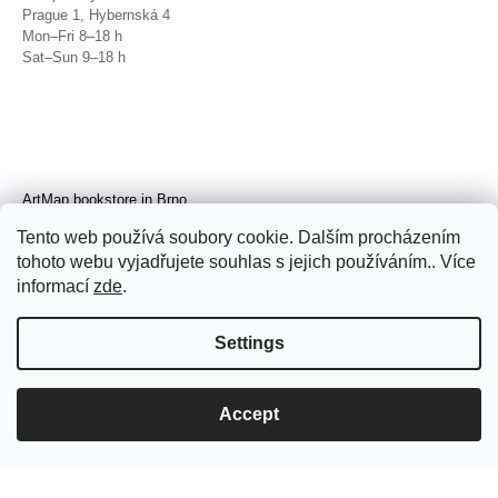
Prague 1, Hybernská 4
Mon–Fri 8–18 h
Sat–Sun 9–18 h
ArtMap bookstore in Brno
Galerie TIC
Tento web používá soubory cookie. Dalším procházením
Brno, Radnická 4
tohoto webu vyjadřujete souhlas s jejich používáním.. Více
Tue–Fri 11–19 h
Sat 14–19 h
informací
zde
.
Settings
Accept
© 2026 ArtMap. All rights reserved.
Edit
cookie settings