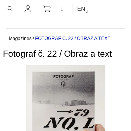
C
Skip
SHOPPING
MENU
EN
CART
a
to
BACK
BACK
SEARCH
LOGIN
content
r
t
W
h
Home
Magazines
/
FOTOGRAF Č. 22 / OBRAZ A TEXT
a
Fotograf č. 22 / Obraz a text
t
a
r
e
y
o
u
l
o
o
k