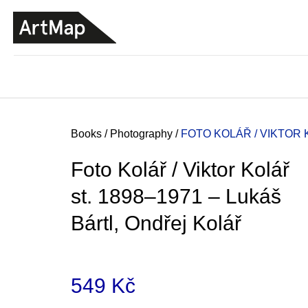
C
Skip
a
to
BACK
BACK
SHOPPING
SHOPPING
content
r
t
Home
Books
/
Photography
/
FOTO KOLÁŘ / VIKTOR 
Foto Kolář / Viktor Kolář
st. 1898–1971 – Lukáš
Bártl, Ondřej Kolář
549 Kč
JMÉNO
380 Kč
Measure