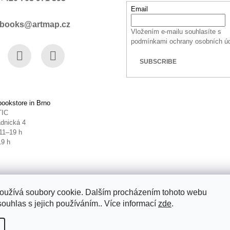
Email
books@artmap.cz
Vložením e-mailu souhlasíte s
podmínkami ochrany osobních ú
SUBSCRIBE
book
Instagram
YouTube
ookstore in Brno
TIC
dnická 4
11–19 h
19 h
oužívá soubory cookie. Dalším procházením tohoto webu
souhlas s jejich používáním.. Více informací
zde
.
ettings