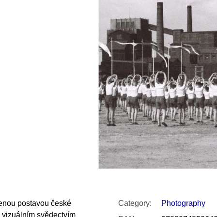
SNESITELNĚJŠ
200 Kč
300 Kč
Was:
350 Kč
jenou postavou české
Category
:
Photography
m vizuálním svědectvím