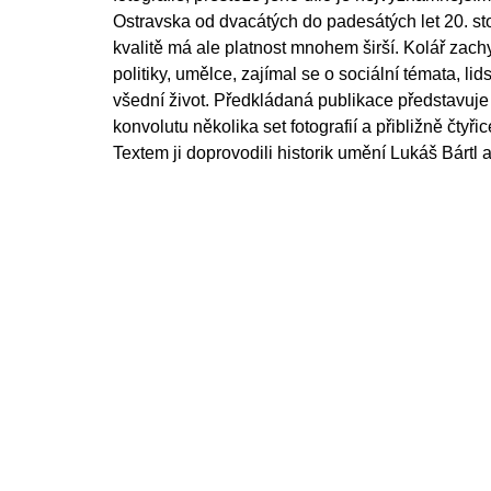
Ostravska od dvacátých do padesátých let 20. st
kvalitě má ale platnost mnohem širší. Kolář zachy
politiky, umělce, zajímal se o sociální témata, l
všední život. Předkládaná publikace představuj
konvolutu několika set fotografií a přibližně čtyřic
Textem ji doprovodili historik umění Lukáš Bártl a