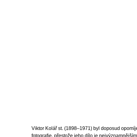
price:
Viktor Kolář st. (1898–1971) byl doposud opomí
fotografie, přestože jeho dílo je nejvýznamnější