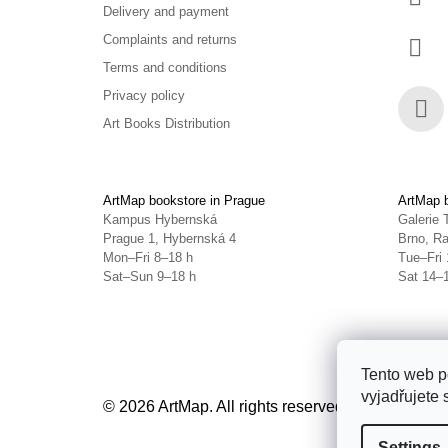
Delivery and payment
Complaints and returns
Terms and conditions
Privacy policy
Art Books Distribution
Face
ArtMap bookstore in Prague
ArtMap b
Kampus Hybernská
Galerie 
Prague 1, Hybernská 4
Brno, Ra
Mon–Fri 8–18 h
Tue–Fri 
Sat–Sun 9–18 h
Sat 14–
Tento web p
vyjadřujete 
© 2026 ArtMap. All rights reserved.
Edit cookie s
Settings