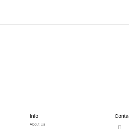
F
o
o
t
e
r
Info
Conta
About Us