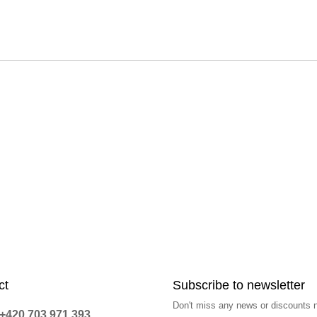
ct
Subscribe to newsletter
Don't miss any news or discounts 
+420 703 971 393