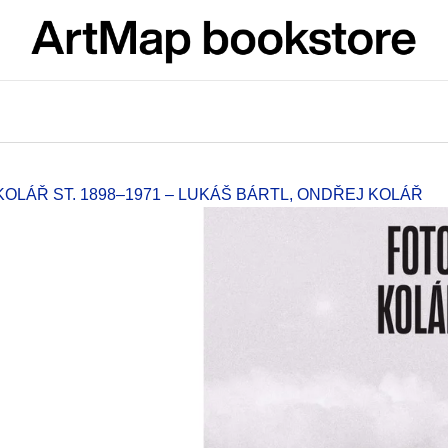
What are you looking for?
SEARCH
KOLÁŘ ST. 1898–1971 – LUKÁŠ BÁRTL, ONDŘEJ KOLÁŘ
We recommend
ARTMAT KRABIČKA
VÝVAR
ARTMAT BOX
NEJEN ROMSK