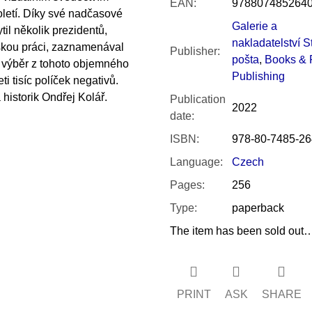
EAN
:
978807485264
oletí. Díky své nadčasové
Galerie a
til několik prezidentů,
nakladatelství S
idskou práci, zaznamenával
Publisher
:
pošta
,
Books & 
e výběr z tohoto objemného
Publishing
eti tisíc políček negativů.
 historik Ondřej Kolář.
Publication
2022
date
:
ISBN
:
978-80-7485-26
Language
:
Czech
Pages
:
256
Type
:
paperback
The item has been sold out
PRINT
ASK
SHARE