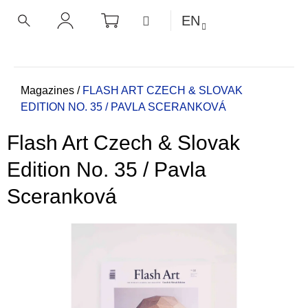
C
Skip
SHOPPING
MENU
EN
CART
a
to
BACK
BACK
SEARCH
LOGIN
content
r
t
W
h
Home
Magazines
/
FLASH ART CZECH & SLOVAK
EDITION NO. 35 / PAVLA SCERANKOVÁ
a
t
Flash Art Czech & Slovak
a
r
Edition No. 35 / Pavla
e
Sceranková
y
o
u
l
o
o
k