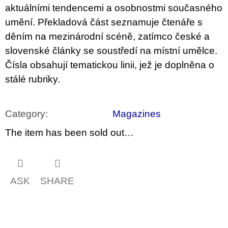
c
aktuálními tendencemi a osobnostmi současného
o
m
umění. Překladová část seznamuje čtenáře s
m
děním na mezinárodní scéně, zatímco české a
e
n
slovenské články se soustředí na místní umělce.
d
Čísla obsahují tematickou linii, jež je doplněna o
stálé rubriky.
JMÉNO
380
Kč
Category
:
Magazines
The item has been sold out…
ASK
SHARE