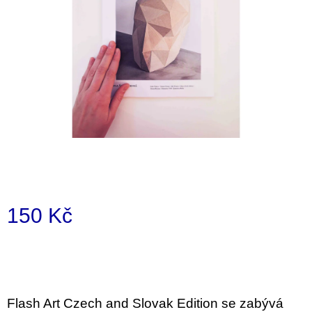
i
n
g
f
o
r
?
SEARCH
150 Kč
Measure
price:
W
e
r
e
Flash Art Czech and Slovak Edition se zabývá