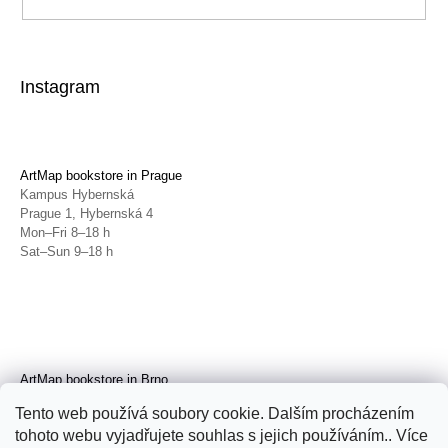
Instagram
ArtMap bookstore in Prague
Kampus Hybernská
Prague 1, Hybernská 4
Mon–Fri 8–18 h
Sat–Sun 9–18 h
ArtMap bookstore in Brno
Galerie TIC
Tento web používá soubory cookie. Dalším procházením
Brno, Radnická 4
tohoto webu vyjadřujete souhlas s jejich používáním.. Více
Tue–Fri 11–19 h