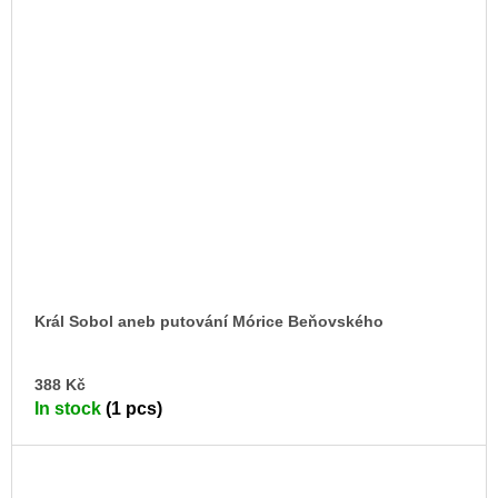
Král Sobol aneb putování Mórice Beňovského
AD
388 Kč
TO
In stock
(1 pcs)
CA