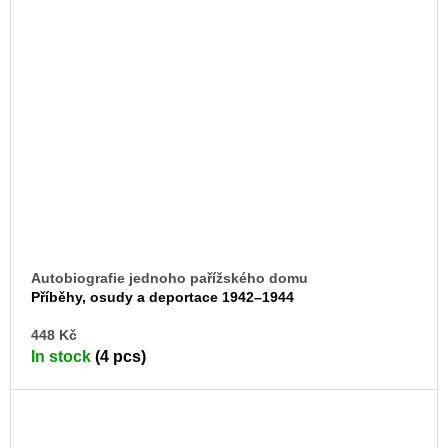
Autobiografie jednoho pařížského domu
Příběhy, osudy a deportace 1942–1944
AD
448 Kč
TO
In stock
(4 pcs)
CA