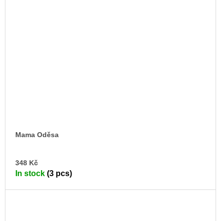
Mama Oděsa
AD
348 Kč
TO
In stock
(3 pcs)
CA