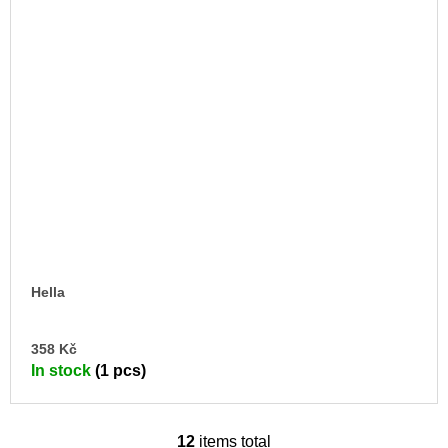
Hella
AD
358 Kč
TO
In stock
(1 pcs)
CA
12
items total