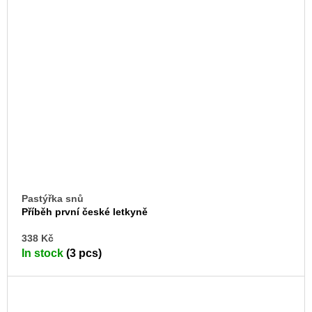
Pastýřka snů
Příběh první české letkyně
AD
338 Kč
TO
In stock
(3 pcs)
CA