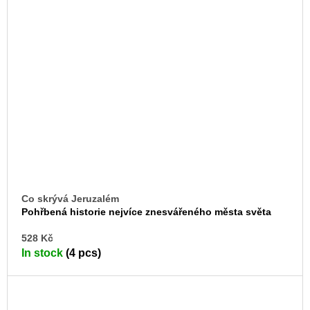
Co skrývá Jeruzalém
Pohřbená historie nejvíce znesvářeného města světa
AD
528 Kč
TO
In stock
(4 pcs)
CA