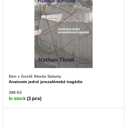
Den v životě Abeda Salamy
Anatomie jedné jeruzalémské tragédie
AD
398 Kč
TO
In stock
(3 pcs)
CA