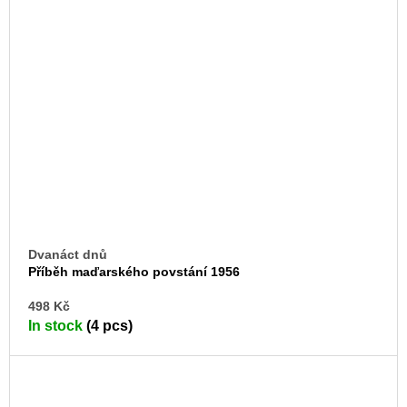
Dvanáct dnů
Příběh maďarského povstání 1956
AD
498 Kč
TO
In stock
(4 pcs)
CA