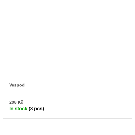
Vespod
AD
298 Kč
TO
In stock
(3 pcs)
CA