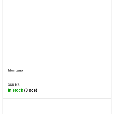
Montana
AD
368 Kč
TO
In stock
(3 pcs)
CA