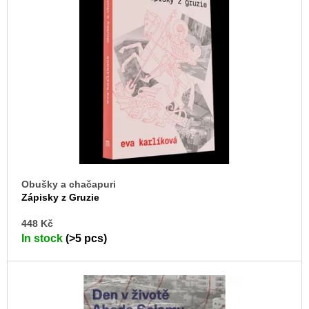
c
t
o
o
m
m
f
e
p
n
r
d
o
JMÉNO
d
380
u
Kč
c
t
Obušky a chačapuri
s
Zápisky z Gruzie
AD
448 Kč
TO
In stock
(>5 pcs)
CA