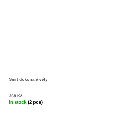
Smrt dokonalé věty
AD
368 Kč
TO
In stock
(2 pcs)
CA