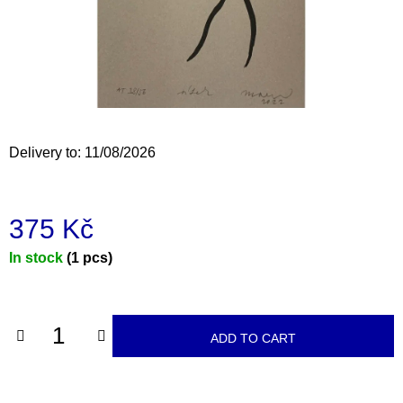
i
n
g
f
o
r
Delivery to:
11/08/2026
?
375 Kč
Measure
In stock
(1 pcs)
SEARCH
price:
W
ADD TO CART
e
r
e