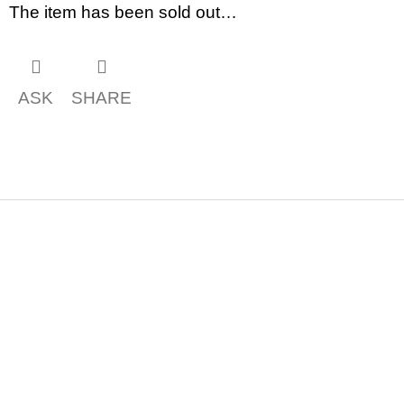
The item has been sold out…
ASK
SHARE
F
o
o
t
e
r