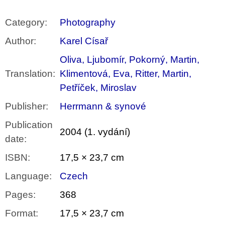
Category
:
Photography
Author
:
Karel Císař
Oliva, Ljubomír, Pokorný, Martin,
Translation
:
Klimentová, Eva, Ritter, Martin,
Petříček, Miroslav
Publisher
:
Herrmann & synové
Publication
2004 (1. vydání)
date
:
ISBN
:
17,5 × 23,7 cm
Language
:
Czech
Pages
:
368
Format
:
17,5 × 23,7 cm