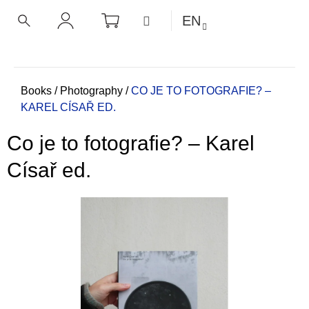
C
Skip
SHOPPING
MENU
EN
CART
a
to
BACK
BACK
SEARCH
LOGIN
content
r
t
W
h
Home
Books
/
Photography
/
CO JE TO FOTOGRAFIE? –
KAREL CÍSAŘ ED.
a
t
Co je to fotografie? – Karel
a
r
Císař ed.
e
y
o
u
l
o
o
k