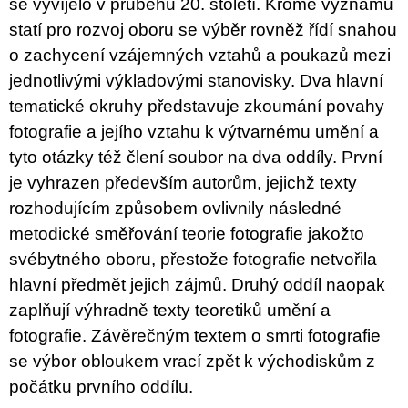
c
se vyvíjelo v průběhu 20. století. Kromě významu
o
statí pro rozvoj oboru se výběr rovněž řídí snahou
m
o zachycení vzájemných vztahů a poukazů mezi
m
e
jednotlivými výkladovými stanovisky. Dva hlavní
n
tematické okruhy představuje zkoumání povahy
d
fotografie a jejího vztahu k výtvarnému umění a
PŘIŠEL
tyto otázky též člení soubor na dva oddíly. První
ČAS
NA
je vyhrazen především autorům, jejichž texty
DRUHOU
rozhodujícím způsobem ovlivnily následné
:
SMĚNU
metodické směřování teorie fotografie jakožto
VÝBĚR
Z
svébytného oboru, přestože fotografie netvořila
TEXTŮ
hlavní předmět jejich zájmů. Druhý oddíl naopak
2022 –
2025
zaplňují výhradně texty teoretiků umění a
350
fotografie. Závěrečným textem o smrti fotografie
Kč
se výbor obloukem vrací zpět k východiskům z
počátku prvního oddílu.