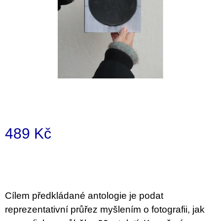
i
n
g
f
o
r
?
489 Kč
SEARCH
Measure
price:
W
e
Cílem předkládané antologie je podat
r
reprezentativní průřez myšlením o fotografii, jak
e