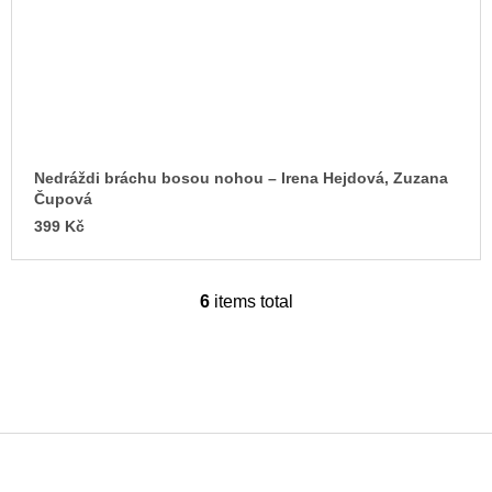
Nedráždi bráchu bosou nohou –⁠ Irena Hejdová, Zuzana
Čupová
399 Kč
6
items total
L
i
s
t
i
n
g
c
o
F