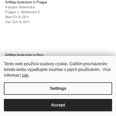
ArtMap bookstore in Prague
Kampus Hybernská
Prague 1, Hybernská 4
Mon–Fri 8–18 h
Sat–Sun 9–18 h
ArtMap bookstore in Brno
Galerie TIC
Tento web používá soubory cookie. Dalším procházením
Brno, Radnická 4
tohoto webu vyjadřujete souhlas s jejich používáním.. Více
Tue–Fri 11–19 h
Sat 14–19 h
informací
zde
.
Settings
Accept
© 2026 ArtMap. All rights reserved.
Edit
cookie settings