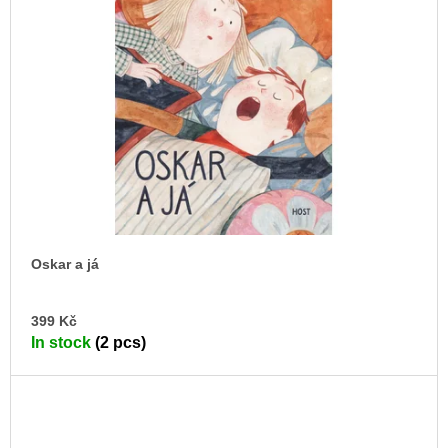
Oskar a já
AD
399 Kč
TO
In stock
(2 pcs)
CA