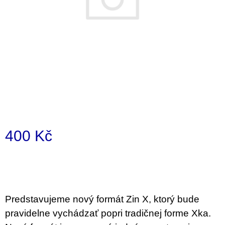
i
n
g
f
o
r
?
400 Kč
SEARCH
Measure
price:
W
e
Predstavujeme nový formát Zin X, ktorý bude
r
pravidelne vychádzať popri tradičnej forme Xka.
e