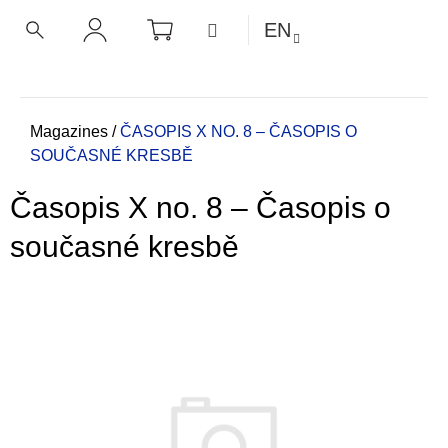
C
Skip
SHOPPING
MENU
EN
CART
a
to
BACK
BACK
SEARCH
LOGIN
content
r
t
W
h
Home
Magazines
/
ČASOPIS X NO. 8 – ČASOPIS O
SOUČASNÉ KRESBĚ
a
t
Časopis X no. 8 – Časopis o
a
r
současné kresbě
e
y
o
u
l
o
o
k