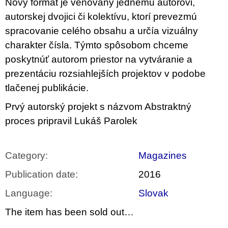
c
Nový formát je venovaný jednému autorovi,
o
autorskej dvojici či kolektívu, ktorí prevezmú
m
spracovanie celého obsahu a určía vizuálny
m
e
charakter čísla. Týmto spôsobom chceme
n
poskytnúť autorom priestor na vytváranie a
d
prezentáciu rozsiahlejších projektov v podobe
TEORIE
tlačenej publikácie.
FIKCE
JAKO
Prvý autorský projekt s názvom Abstraktný
ODNOSNÉ
TAŠKY
proces pripravil Lukáš Parolek
100
Kč
Category
:
Magazines
Publication date
:
2016
Language
:
Slovak
The item has been sold out…